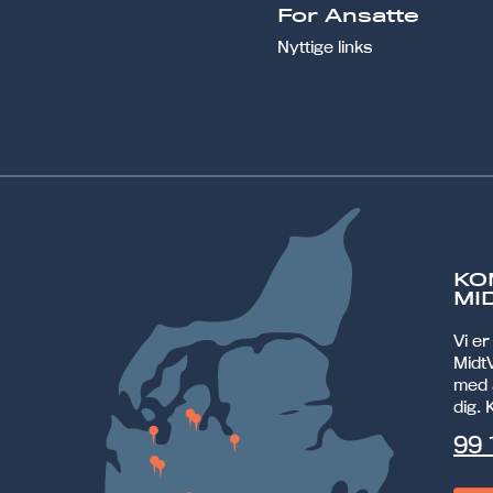
For Ansatte
Nyttige links
KO
MI
Vi e
MidtV
med 
dig. 
99 