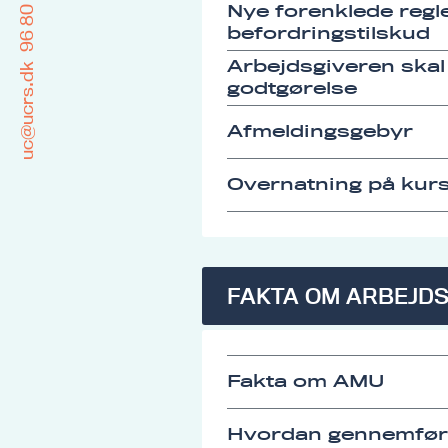
96 80 15 00
Nye forenklede regle
befordringstilskud
Arbejdsgiveren skal
uc@ucrs.dk
godtgørelse
Afmeldingsgebyr
Overnatning på kurs
FAKTA OM ARBEJD
Fakta om AMU
Hvordan gennemfø