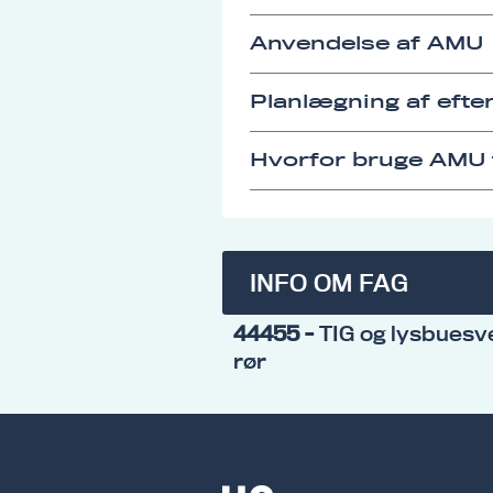
Anvendelse af AMU
Planlægning af eft
Hvorfor bruge AMU t
INFO OM FAG
44455
- TIG og lysbuesve
rør