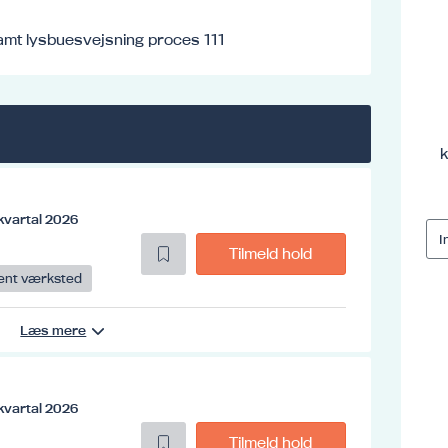
amt lysbuesvejsning proces 111
k
kvartal 2026
Tilmeld hold
ent værksted
Læs mere
kvartal 2026
Tilmeld hold