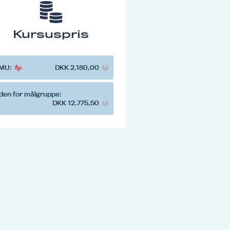
Kursuspris
MU:
DKK 2.180,00
den for målgruppe:
DKK 12.775,50