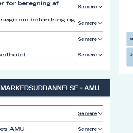
r for beregning af
Se mere
 søge om befordring og
Se mere
Se mere
A
isthotel
Se mere
U
SMARKEDSUDDANNELSE - AMU
Se mere
res AMU
Se mere