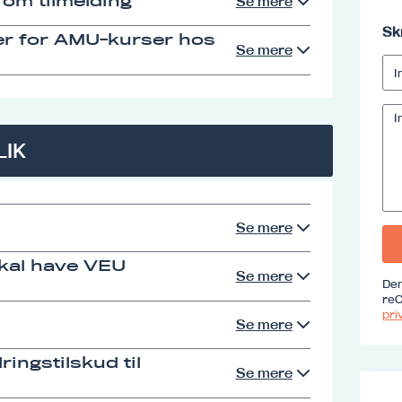
 om tilmelding
Se mere
Sk
er for AMU-kurser hos
Se mere
LIK
Se mere
skal have VEU
Se mere
Den
reC
priv
Se mere
ingstilskud til
Se mere