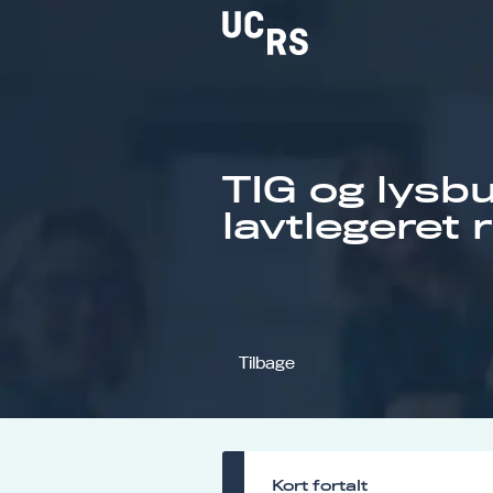
TIG og lysbu
Om UCRS
lavtlegeret 
Bliv faglært
Kursus
Tilbage
Kort fortalt