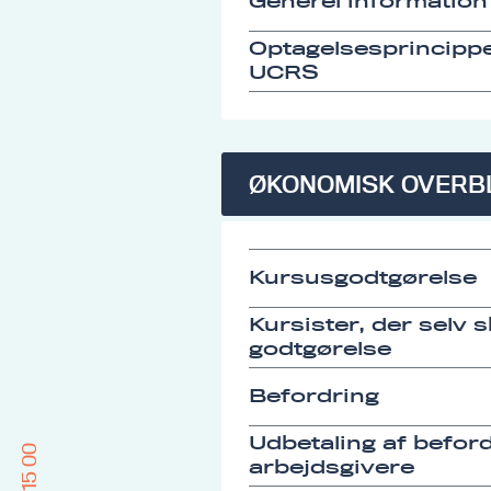
Generel information
Optagelsesprincipp
UCRS
ØKONOMISK OVERB
Kursusgodtgørelse
Kursister, der selv 
godtgørelse
Befordring
Udbetaling af befordr
arbejdsgivere