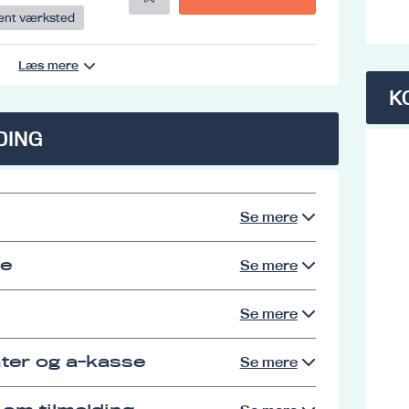
ent værksted
Læs mere
K
DING
Se mere
se
Se mere
Se mere
ter og a-kasse
Se mere