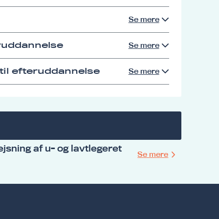
Se mere
eruddannelse
Se mere
il efteruddannelse
Se mere
jsning af u- og lavtlegeret
Se mere