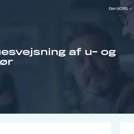
Om UCRS
esvejsning af u- og
rør