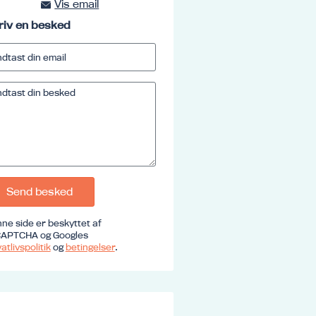
Vis email
kursus@ucrs.dk
riv en besked
Send besked
ne side er beskyttet af
APTCHA og Googles
atlivspolitik
og
betingelser
.