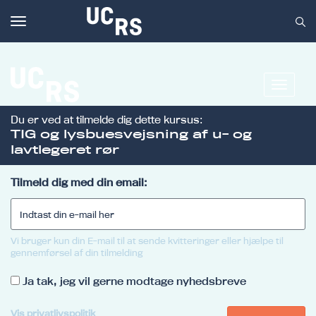
Toggle
navigation
Toggle
navigat
Du er ved at tilmelde dig dette kursus:
Om UCRS
TIG og lysbuesvejsning af u- og
lavtlegeret rør
Bliv faglært
Kursus
Tilmeld dig med din email:
Vi bruger kun din E-mail til at sende kvitteringer eller hjælpe til
gennemførsel af din tilmelding
Ja tak, jeg vil gerne modtage nyhedsbreve
Vis privatlivspolitik