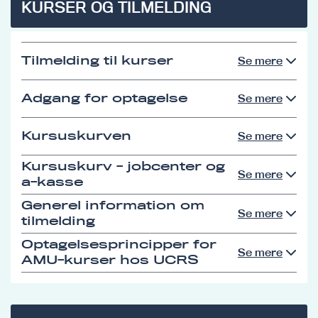
KURSER OG TILMELDING
Tilmelding til kurser
Se mere
Adgang for optagelse
Se mere
Kursuskurven
Se mere
Kursuskurv - jobcenter og
Se mere
a-kasse
Generel information om
Se mere
tilmelding
Optagelsesprincipper for
Se mere
AMU-kurser hos UCRS