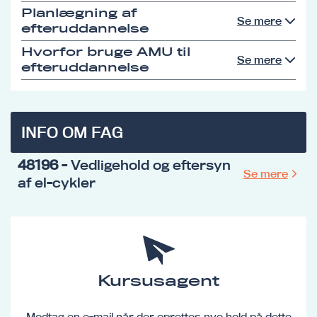
Planlægning af
Se mere
efteruddannelse
Hvorfor bruge AMU til
Se mere
efteruddannelse
INFO OM FAG
48196
- Vedligehold og eftersyn
Se mere
af el-cykler
Kursusagent
Modtag en e-mail når der oprettes nye hold på dette