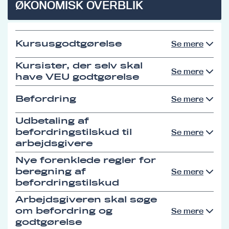
ØKONOMISK OVERBLIK
Kursusgodtgørelse
Se mere
Kursister, der selv skal
Se mere
have VEU godtgørelse
Befordring
Se mere
Udbetaling af
befordringstilskud til
Se mere
arbejdsgivere
Nye forenklede regler for
beregning af
Se mere
befordringstilskud
Arbejdsgiveren skal søge
om befordring og
Se mere
godtgørelse