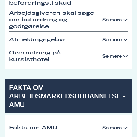
befordringstilskud
Arbejdsgiveren skal søge
om befordring og
Se mere
godtgørelse
Afmeldingsgebyr
Se mere
Overnatning på
Se mere
kursisthotel
FAKTA OM
ARBEJDSMARKEDSUDDANNELSE -
AMU
Fakta om AMU
Se mere