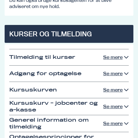
Du kan også bruge kursusagenten for at blive
adviseret om nye hold.
KURSER OG TILMELDING
Tilmelding til kurser
Se mere
Adgang for optagelse
Se mere
Kursuskurven
Se mere
Kursuskurv - jobcenter og
Se mere
a-kasse
Generel information om
Se mere
tilmelding
Optagelsesprincipper for