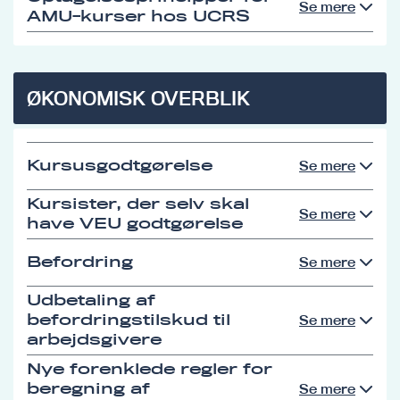
Se mere
AMU-kurser hos UCRS
ØKONOMISK OVERBLIK
Kursusgodtgørelse
Se mere
Kursister, der selv skal
Se mere
have VEU godtgørelse
Befordring
Se mere
Udbetaling af
befordringstilskud til
Se mere
arbejdsgivere
Nye forenklede regler for
beregning af
Se mere