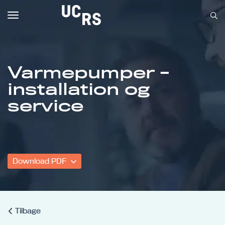
Toggle
navigation
Varmepumper -
installation og
Om UCRS
service
Bliv faglært
Kursus
Download PDF
Tilbage