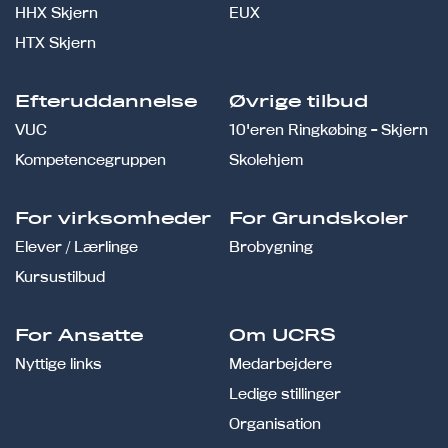
HHX Skjern
EUX
HTX Skjern
Efteruddannelse
Øvrige tilbud
VUC
10'eren Ringkøbing - Skjern
Kompetencegruppen
Skolehjem
For virksomheder
For Grundskoler
Elever / Lærlinge
Brobygning
Kursustilbud
For Ansatte
Om UCRS
Nyttige links
Medarbejdere
Ledige stillinger
Organisation