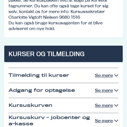
pakke. Se kursuspakken ved at søge på kursets
fagnummer. Du kan ofte også tage kurset for sig
selv, kontakt os for mere info: Kursussekretær
Charlotte Vigtoft Nielsen 9680 1516
Du kan også bruge kursusagenten for at blive
adviseret om nye hold.
KURSER OG TILMELDING
Tilmelding til kurser
Se mere
Adgang for optagelse
Se mere
Kursuskurven
Se mere
Kursuskurv - jobcenter og
Se mere
a-kasse