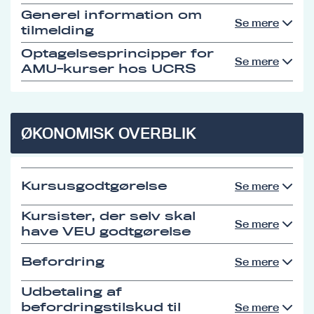
Generel information om
Se mere
tilmelding
Optagelsesprincipper for
Se mere
AMU-kurser hos UCRS
ØKONOMISK OVERBLIK
Kursusgodtgørelse
Se mere
Kursister, der selv skal
Se mere
have VEU godtgørelse
Befordring
Se mere
Udbetaling af
befordringstilskud til
Se mere