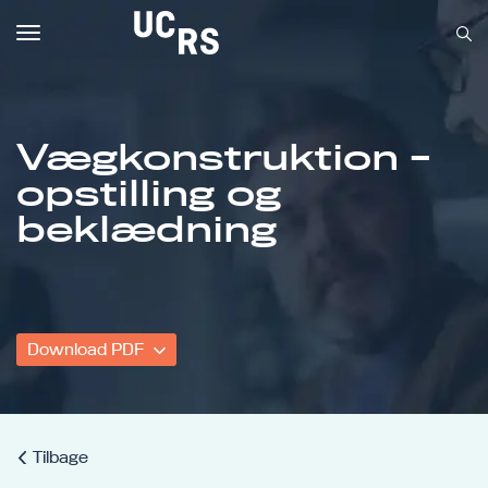
Toggle
navigation
Vægkonstruktion -
opstilling og
Om UCRS
beklædning
Bliv faglært
Kursus
Download PDF
Tilbage