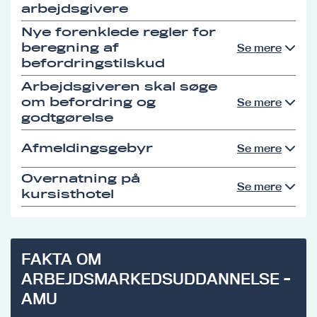
arbejdsgivere
Nye forenklede regler for
beregning af
Se mere
befordringstilskud
Arbejdsgiveren skal søge
om befordring og
Se mere
godtgørelse
Afmeldingsgebyr
Se mere
Overnatning på
Se mere
kursisthotel
FAKTA OM
ARBEJDSMARKEDSUDDANNELSE -
AMU