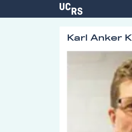
Karl Anker K
Om UCRS
Bliv faglært
Kursus