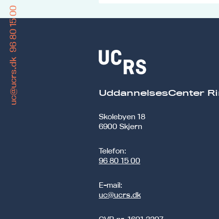
96 80 15 00
uc@ucrs.dk
UddannelsesCenter Ri
Skolebyen 18
6900 Skjern
Telefon:
96 80 15 00
E-mail:
uc@ucrs.dk