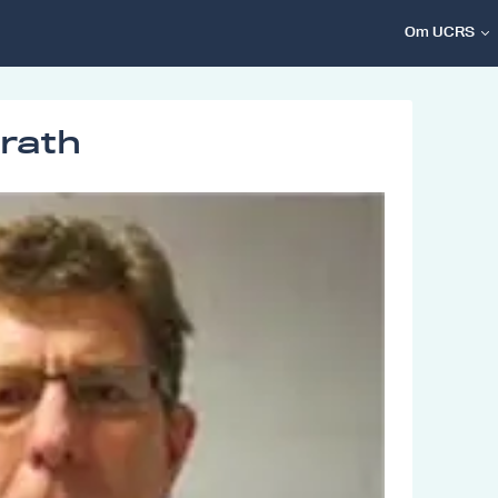
Om UCRS
rath