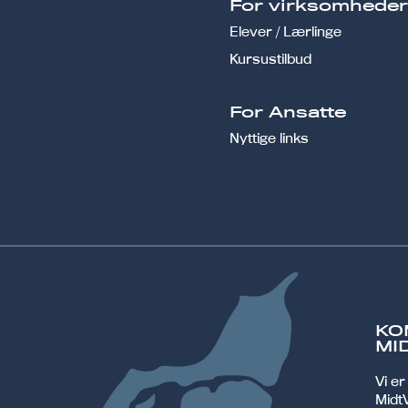
For virksomhede
Elever / Lærlinge
Kursustilbud
For Ansatte
Nyttige links
KO
MI
Vi e
MidtV