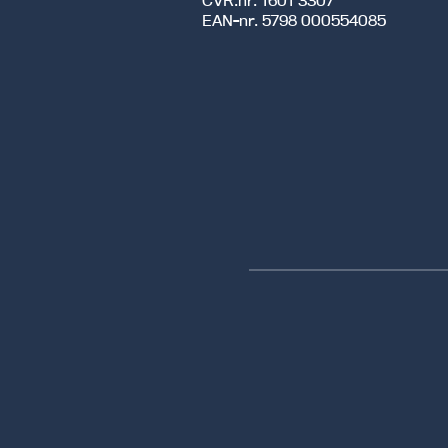
CVR.nr.
1601 3307
EAN-nr.
5798 000554085