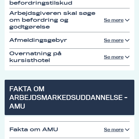
befordringstilskud
Arbejdsgiveren skal søge
om befordring og
Se mere
godtgørelse
Afmeldingsgebyr
Se mere
Overnatning på
Se mere
kursisthotel
FAKTA OM
ARBEJDSMARKEDSUDDANNELSE -
AMU
Fakta om AMU
Se mere