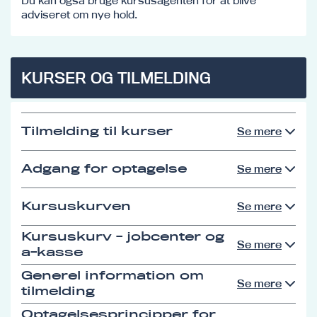
Du kan også bruge kursusagenten for at blive
adviseret om nye hold.
KURSER OG TILMELDING
Tilmelding til kurser
Se mere
Adgang for optagelse
Se mere
Kursuskurven
Se mere
Kursuskurv - jobcenter og
Se mere
a-kasse
Generel information om
Se mere
tilmelding
Optagelsesprincipper for