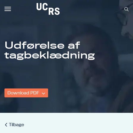
Toggle
navigation
Udførelse af
Om UCRS
tagbeklædning
Bliv faglært
Kursus
Download PDF
Tilbage