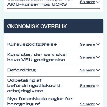
Se mere
AMU-kurser hos UCRS
ØKONOMISK OVERBLIK
Kursusgodtgørelse
Se mere
Kursister, der selv skal
Se mere
have VEU godtgørelse
Befordring
Se mere
Udbetaling af
befordringstilskud til
Se mere
arbejdsgivere
Nye forenklede regler for
beregning af
Se mere