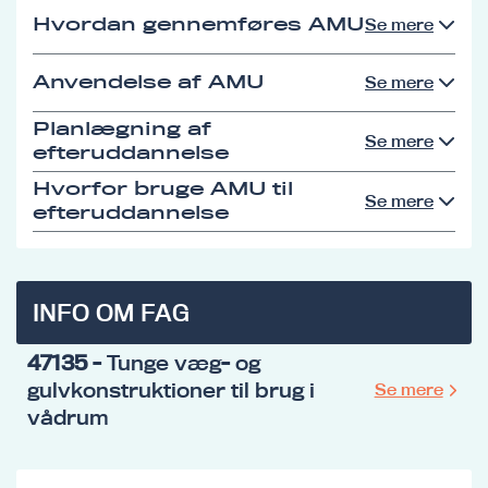
Hvordan gennemføres AMU
Se mere
Anvendelse af AMU
Se mere
Planlægning af
Se mere
efteruddannelse
Hvorfor bruge AMU til
Se mere
efteruddannelse
INFO OM FAG
47135
- Tunge væg- og
gulvkonstruktioner til brug i
Se mere
vådrum