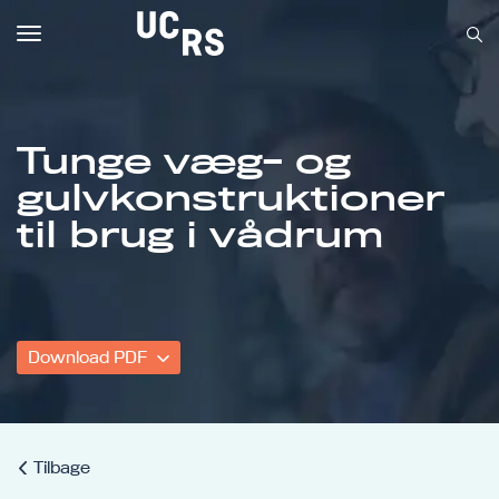
Toggle
navigation
Tunge væg- og
gulvkonstruktioner
Om UCRS
til brug i vådrum
Bliv faglært
Kursus
Download PDF
Tilbage