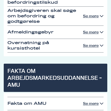
befordringstilskud
Arbejdsgiveren skal søge
om befordring og
Se mere
godtgørelse
Afmeldingsgebyr
Se mere
Overnatning på
Se mere
kursisthotel
FAKTA OM
ARBEJDSMARKEDSUDDANNELSE -
AMU
Fakta om AMU
Se mere