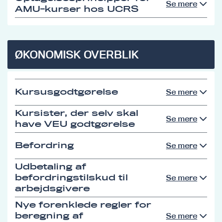
Se mere
AMU-kurser hos UCRS
ØKONOMISK OVERBLIK
Kursusgodtgørelse
Se mere
Kursister, der selv skal
Se mere
have VEU godtgørelse
Befordring
Se mere
Udbetaling af
befordringstilskud til
Se mere
arbejdsgivere
Nye forenklede regler for
beregning af
Se mere