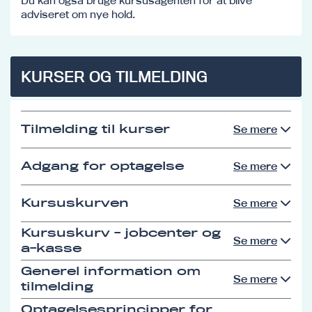
Du kan også bruge kursusagenten for at blive
adviseret om nye hold.
KURSER OG TILMELDING
Tilmelding til kurser
Se mere
Adgang for optagelse
Se mere
Kursuskurven
Se mere
Kursuskurv - jobcenter og
Se mere
a-kasse
Generel information om
Se mere
tilmelding
Optagelsesprincipper for