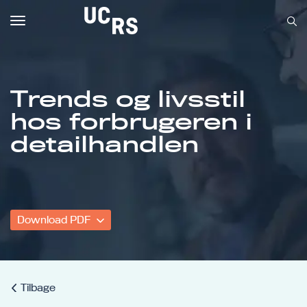
Toggle
navigation
Trends og livsstil
hos forbrugeren i
Om UCRS
detailhandlen
Bliv faglært
Kursus
Download PDF
Tilbage