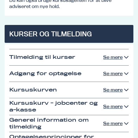
Du kan også bruge kursusagenten for at blive
adviseret om nye hold.
KURSER OG TILMELDING
Tilmelding til kurser
Se mere
Adgang for optagelse
Se mere
Kursuskurven
Se mere
Kursuskurv - jobcenter og
Se mere
a-kasse
Generel information om
Se mere
tilmelding
Optagelsesprincipper for