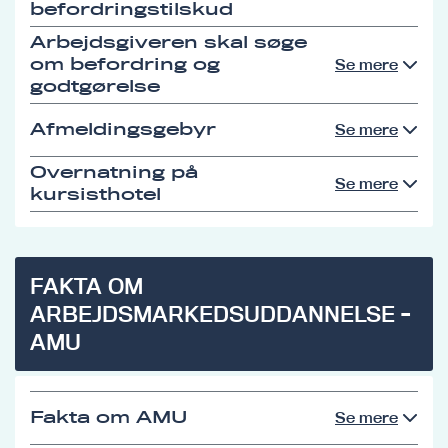
befordringstilskud
Arbejdsgiveren skal søge
om befordring og
Se mere
godtgørelse
Afmeldingsgebyr
Se mere
Overnatning på
Se mere
kursisthotel
FAKTA OM
ARBEJDSMARKEDSUDDANNELSE -
AMU
Fakta om AMU
Se mere