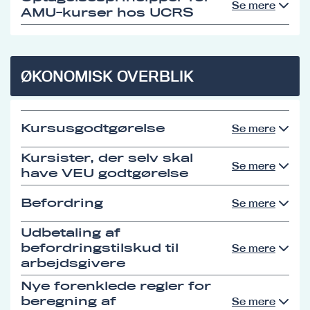
Se mere
AMU-kurser hos UCRS
ØKONOMISK OVERBLIK
Kursusgodtgørelse
Se mere
Kursister, der selv skal
Se mere
have VEU godtgørelse
Befordring
Se mere
Udbetaling af
befordringstilskud til
Se mere
arbejdsgivere
Nye forenklede regler for
beregning af
Se mere