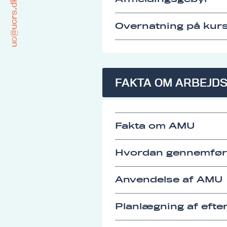
uc@ucrs.dk
Overnatning på kurs
FAKTA OM ARBEJD
Fakta om AMU
Hvordan gennemfø
Anvendelse af AMU
Planlægning af eft