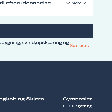
il efteruddannelse
Se mere
pbygning,svind,opskæring og
Se mere
ngkøbing Skjern
Gymnasier
HHX Ringkøbing