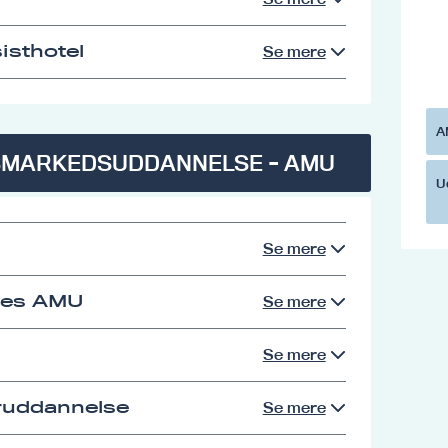
isthotel
Se mere
A
SMARKEDSUDDANNELSE - AMU
U
Se mere
res AMU
Se mere
Se mere
eruddannelse
Se mere