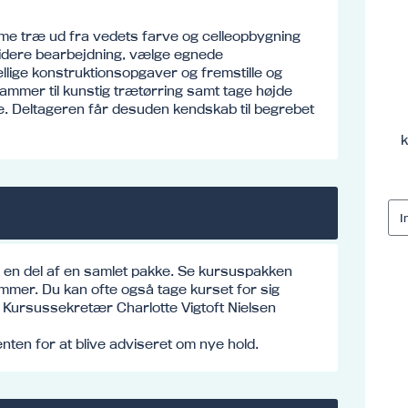
e træ ud fra vedets farve og celleopbygning
videre bearbejdning, vælge egnede
llige konstruktionsopgaver og fremstille og
ammer til kunstig trætørring samt tage højde
æ. Deltageren får desuden kendskab til begrebet
k
e en del af en samlet pakke. Se kursuspakken
mmer. Du kan ofte også tage kurset for sig
o: Kursussekretær Charlotte Vigtoft Nielsen
ten for at blive adviseret om nye hold.