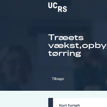
Træets
Om UCRS
vækst,opby
Bliv faglært
tørring
Kursus
Tilbage
Kort fortalt