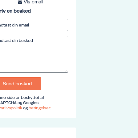
Vis email
kursus@ucrs.dk
riv en besked
Send besked
ne side er beskyttet af
APTCHA og Googles
atlivspolitik
og
betingelser
.