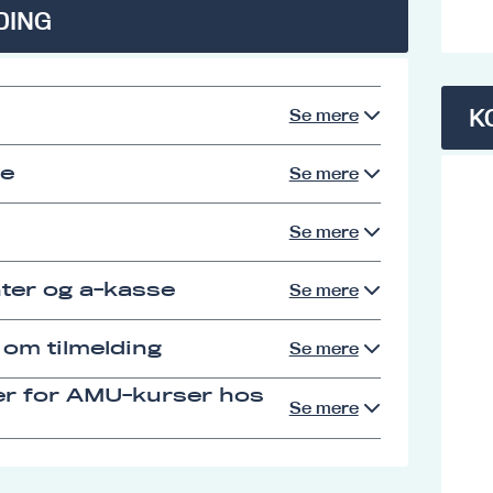
DING
K
Se mere
se
Se mere
Se mere
ter og a-kasse
Se mere
 om tilmelding
Se mere
er for AMU-kurser hos
Se mere