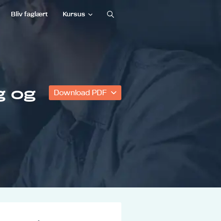
Bliv faglært
Kursus
g og
Download PDF