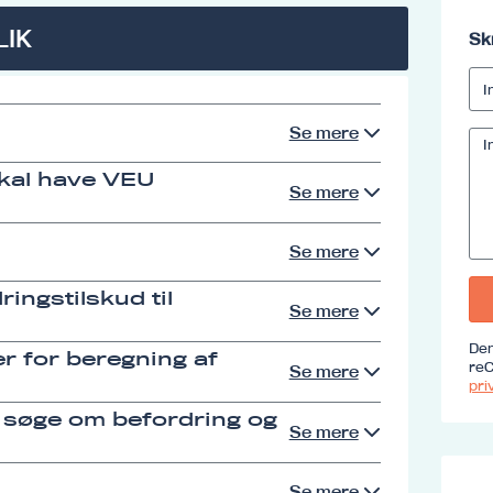
LIK
Sk
Se mere
skal have VEU
Se mere
Se mere
ingstilskud til
Se mere
Den
r for beregning af
reC
Se mere
priv
 søge om befordring og
Se mere
Se mere