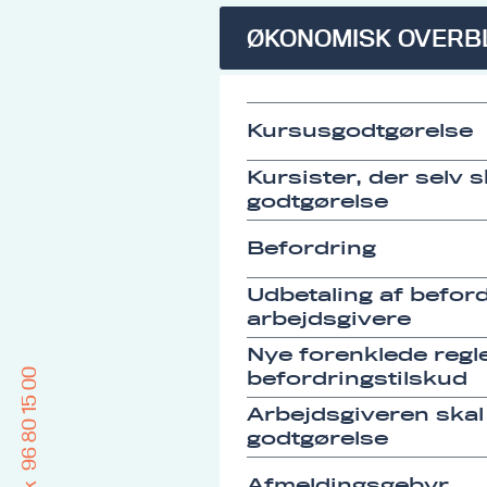
ØKONOMISK OVERB
Kursusgodtgørelse
Kursister, der selv 
godtgørelse
Befordring
Udbetaling af befordr
arbejdsgivere
Nye forenklede regle
96 80 15 00
befordringstilskud
Arbejdsgiveren skal
godtgørelse
Afmeldingsgebyr