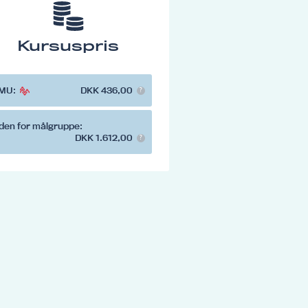
Kursuspris
MU:
DKK 436,00
den for målgruppe:
DKK 1.612,00