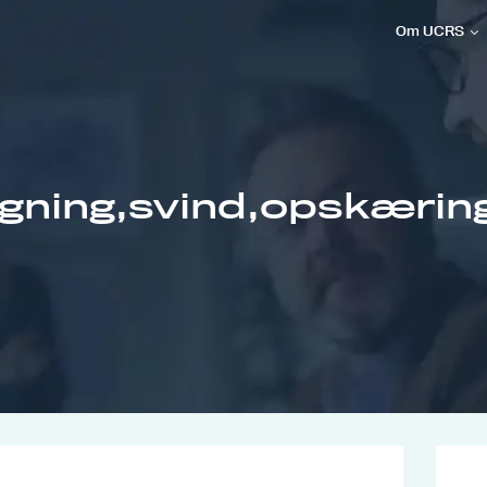
Om UCRS
gning,svind,opskærin