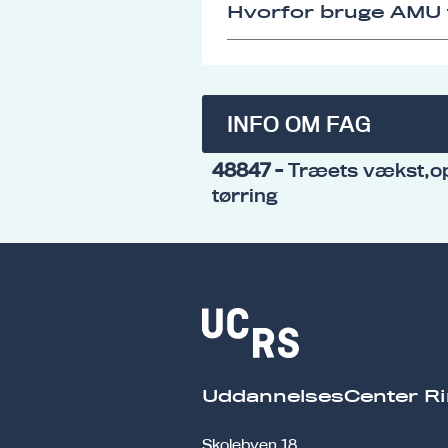
Hvorfor bruge AMU t
INFO OM FAG
48847
- Træets vækst,o
tørring
UddannelsesCenter Ri
Skolebyen 18