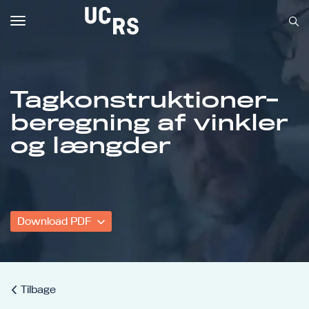
Toggle
navigation
Tagkonstruktioner-
beregning af vinkler
Om UCRS
og længder
Bliv faglært
Kursus
Download PDF
Tilbage