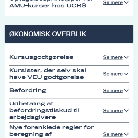
Se mere
AMU-kurser hos UCRS
ØKONOMISK OVERBLIK
Kursusgodtgørelse
Se mere
Kursister, der selv skal
Se mere
have VEU godtgørelse
Befordring
Se mere
Udbetaling af
befordringstilskud til
Se mere
arbejdsgivere
Nye forenklede regler for
beregning af
Se mere