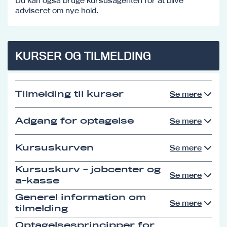
Du kan også bruge kursusagenten for at blive
adviseret om nye hold.
KURSER OG TILMELDING
Tilmelding til kurser
Se mere
Adgang for optagelse
Se mere
Kursuskurven
Se mere
Kursuskurv - jobcenter og
Se mere
a-kasse
Generel information om
Se mere
tilmelding
Optagelsesprincipper for