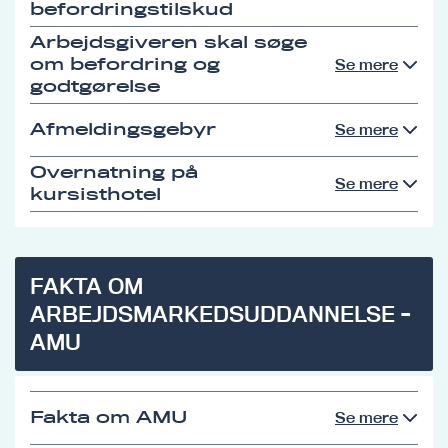
befordringstilskud
Arbejdsgiveren skal søge
om befordring og
Se mere
godtgørelse
Afmeldingsgebyr
Se mere
Overnatning på
Se mere
kursisthotel
FAKTA OM
ARBEJDSMARKEDSUDDANNELSE -
AMU
Fakta om AMU
Se mere