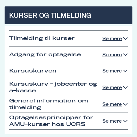
KURSER OG TILMELDING
Tilmelding til kurser
Se mere
Adgang for optagelse
Se mere
Kursuskurven
Se mere
Kursuskurv - jobcenter og
Se mere
a-kasse
Generel information om
Se mere
tilmelding
Optagelsesprincipper for
Se mere
AMU-kurser hos UCRS