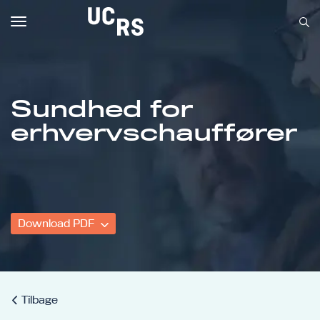
Toggle
navigation
Sundhed for
Om UCRS
erhvervschauffører
Bliv faglært
Kursus
Download PDF
Tilbage