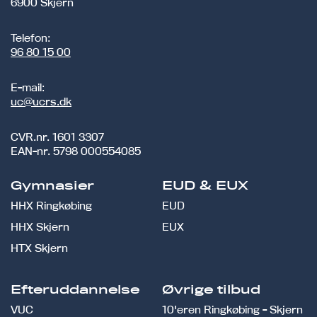
6900 Skjern
Telefon:
96 80 15 00
E-mail:
uc@ucrs.dk
CVR.nr.
1601 3307
EAN-nr.
5798 000554085
Gymnasier
EUD & EUX
HHX Ringkøbing
EUD
HHX Skjern
EUX
HTX Skjern
Efteruddannelse
Øvrige tilbud
VUC
10'eren Ringkøbing - Skjern