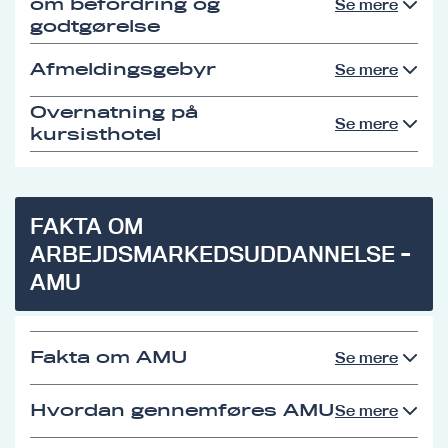
om befordring og
Se mere
godtgørelse
Afmeldingsgebyr
Se mere
Overnatning på
Se mere
kursisthotel
FAKTA OM
ARBEJDSMARKEDSUDDANNELSE -
AMU
Fakta om AMU
Se mere
Hvordan gennemføres AMU
Se mere