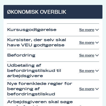
ØKONOMISK OVERBLIK
Kursusgodtgørelse
Se mere
Kursister, der selv skal
Se mere
have VEU godtgørelse
Befordring
Se mere
Udbetaling af
befordringstilskud til
Se mere
arbejdsgivere
Nye forenklede regler for
beregning af
Se mere
befordringstilskud
Arbejdsgiveren skal søge