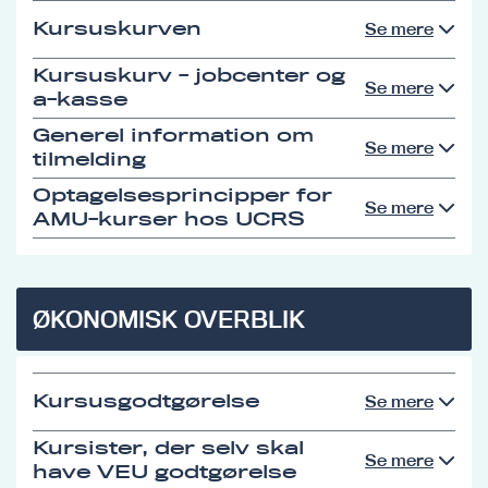
Kursuskurven
Se mere
Kursuskurv - jobcenter og
Se mere
a-kasse
Generel information om
Se mere
tilmelding
Optagelsesprincipper for
Se mere
AMU-kurser hos UCRS
ØKONOMISK OVERBLIK
Kursusgodtgørelse
Se mere
Kursister, der selv skal
Se mere
have VEU godtgørelse