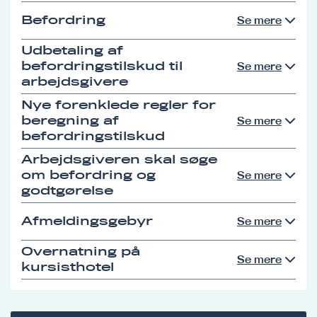
Befordring
Se mere
Udbetaling af
befordringstilskud til
Se mere
arbejdsgivere
Nye forenklede regler for
beregning af
Se mere
befordringstilskud
Arbejdsgiveren skal søge
om befordring og
Se mere
godtgørelse
Afmeldingsgebyr
Se mere
Overnatning på
Se mere
kursisthotel