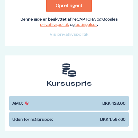
Opret agent
Denne side er beskyttet af reCAPTCHA og Googles
privatlivspolitik
og
betingelser
.
Vis privatlivspolitik
Kursuspris
AMU:
DKK 428,00
Uden for målgruppe:
DKK 1.597,60