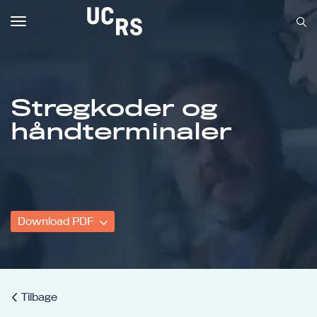
Toggle
navigation
Stregkoder og
Om UCRS
håndterminaler
Bliv faglært
Kursus
Download PDF
Tilbage