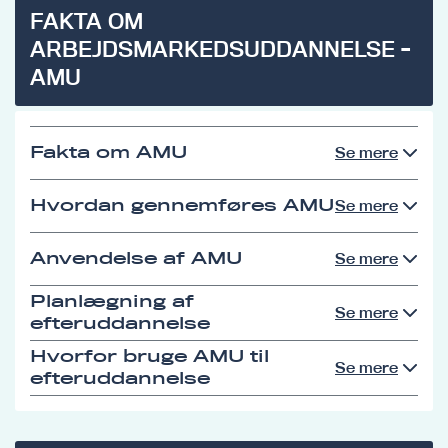
FAKTA OM
ARBEJDSMARKEDSUDDANNELSE -
AMU
Fakta om AMU
Se mere
Hvordan gennemføres AMU
Se mere
Anvendelse af AMU
Se mere
Planlægning af
Se mere
efteruddannelse
Hvorfor bruge AMU til
Se mere
efteruddannelse