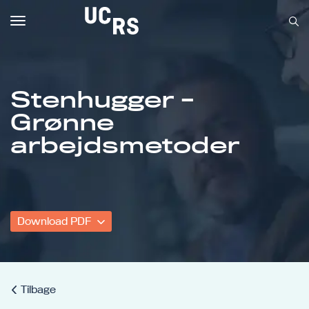
Toggle
navigation
Stenhugger -
Grønne
Om UCRS
arbejdsmetoder
Bliv faglært
Kursus
Download PDF
Tilbage