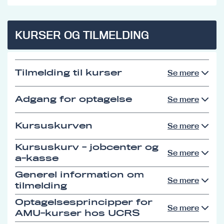
KURSER OG TILMELDING
Tilmelding til kurser
Se mere
Adgang for optagelse
Se mere
Kursuskurven
Se mere
Kursuskurv - jobcenter og
Se mere
a-kasse
Generel information om
Se mere
tilmelding
Optagelsesprincipper for
Se mere
AMU-kurser hos UCRS