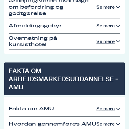
Arbejdsgiveren skal søge
om befordring og
Se mere
godtgørelse
Afmeldingsgebyr
Se mere
Overnatning på
Se mere
kursisthotel
FAKTA OM
ARBEJDSMARKEDSUDDANNELSE -
AMU
Fakta om AMU
Se mere
Hvordan gennemføres AMU
Se mere