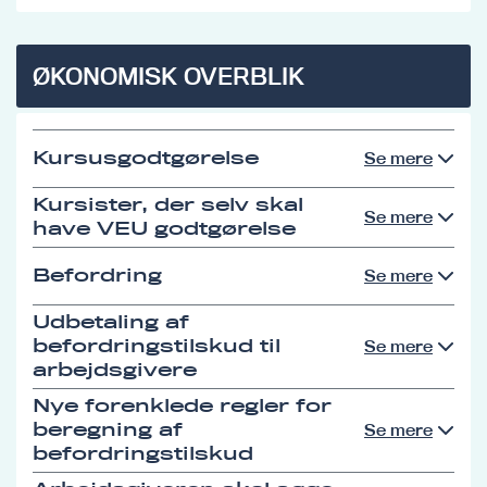
ØKONOMISK OVERBLIK
Kursusgodtgørelse
Se mere
Kursister, der selv skal
Se mere
have VEU godtgørelse
Befordring
Se mere
Udbetaling af
befordringstilskud til
Se mere
arbejdsgivere
Nye forenklede regler for
beregning af
Se mere
befordringstilskud