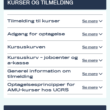
KURSER OG TILMELDING
Tilmelding til kurser
Se mere
Adgang for optagelse
Se mere
Kursuskurven
Se mere
Kursuskurv - jobcenter og
Se mere
a-kasse
Generel information om
Se mere
tilmelding
Optagelsesprincipper for
Se mere
AMU-kurser hos UCRS