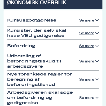
ØKONOMISK OVERBLIK
Kursusgodtgørelse
Se mere
Kursister, der selv skal
Se mere
have VEU godtgørelse
Befordring
Se mere
Udbetaling af
befordringstilskud til
Se mere
arbejdsgivere
Nye forenklede regler for
beregning af
Se mere
befordringstilskud
Arbejdsgiveren skal søge
om befordring og
Se mere
godtgørelse