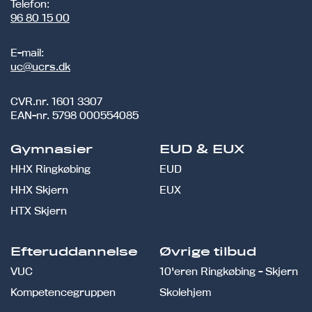
Telefon:
96 80 15 00
E-mail:
uc@ucrs.dk
CVR.nr.
1601 3307
EAN-nr.
5798 000554085
Gymnasier
EUD & EUX
HHX Ringkøbing
EUD
HHX Skjern
EUX
HTX Skjern
Efteruddannelse
Øvrige tilbud
VUC
10'eren Ringkøbing - Skjern
Kompetencegruppen
Skolehjem