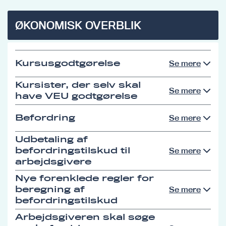
ØKONOMISK OVERBLIK
Kursusgodtgørelse
Se mere
Kursister, der selv skal
Se mere
have VEU godtgørelse
Befordring
Se mere
Udbetaling af
befordringstilskud til
Se mere
arbejdsgivere
Nye forenklede regler for
beregning af
Se mere
befordringstilskud
Arbejdsgiveren skal søge