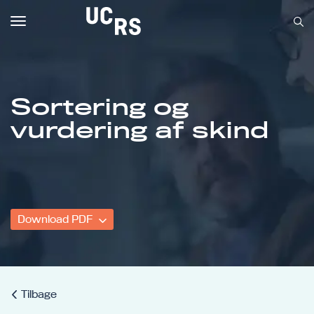
Toggle
navigation
Sortering og
Om UCRS
vurdering af skind
Bliv faglært
Kursus
Download PDF
Tilbage