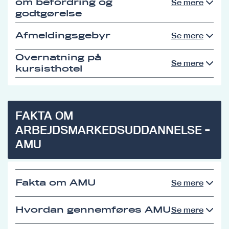
om befordring og
Se mere
godtgørelse
Afmeldingsgebyr
Se mere
Overnatning på
Se mere
kursisthotel
FAKTA OM
ARBEJDSMARKEDSUDDANNELSE -
AMU
Fakta om AMU
Se mere
Hvordan gennemføres AMU
Se mere