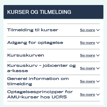
KURSER OG TILMELDING
Tilmelding til kurser
Se mere
Adgang for optagelse
Se mere
Kursuskurven
Se mere
Kursuskurv - jobcenter og
Se mere
a-kasse
Generel information om
Se mere
tilmelding
Optagelsesprincipper for
Se mere
AMU-kurser hos UCRS