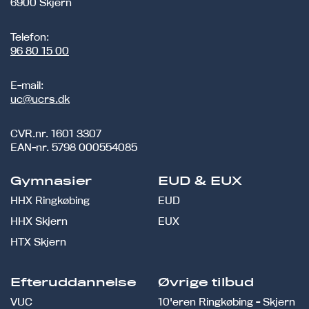
6900 Skjern
Telefon:
96 80 15 00
E-mail:
uc@ucrs.dk
CVR.nr.
1601 3307
EAN-nr.
5798 000554085
Gymnasier
EUD & EUX
HHX Ringkøbing
EUD
HHX Skjern
EUX
HTX Skjern
Efteruddannelse
Øvrige tilbud
VUC
10'eren Ringkøbing - Skjern