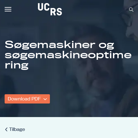
Toggle
navigation
Søgemaskiner og
søgemaskineoptime
Om UCRS
ring
Bliv faglært
Kursus
Download PDF
Tilbage