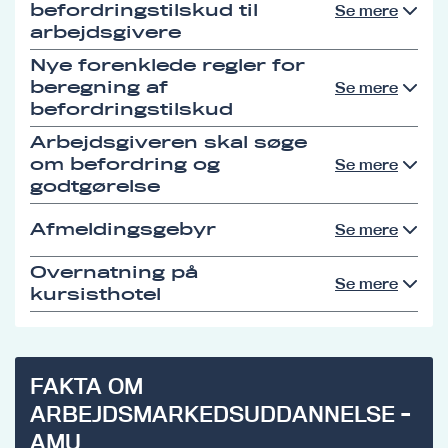
befordringstilskud til
Se mere
arbejdsgivere
Nye forenklede regler for
beregning af
Se mere
befordringstilskud
Arbejdsgiveren skal søge
om befordring og
Se mere
godtgørelse
Afmeldingsgebyr
Se mere
Overnatning på
Se mere
kursisthotel
FAKTA OM
ARBEJDSMARKEDSUDDANNELSE -
AMU