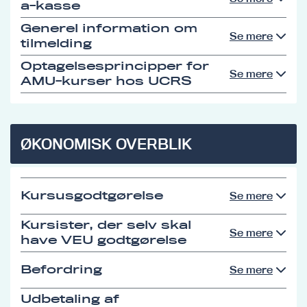
a-kasse
Generel information om
Se mere
tilmelding
Optagelsesprincipper for
Se mere
AMU-kurser hos UCRS
ØKONOMISK OVERBLIK
Kursusgodtgørelse
Se mere
Kursister, der selv skal
Se mere
have VEU godtgørelse
Befordring
Se mere
Udbetaling af