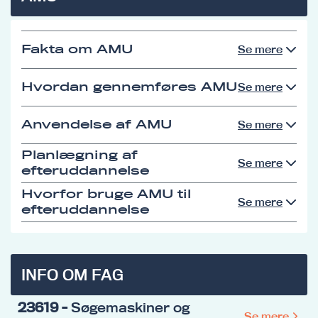
Fakta om AMU
Se mere
Hvordan gennemføres AMU
Se mere
Anvendelse af AMU
Se mere
Planlægning af
Se mere
efteruddannelse
Hvorfor bruge AMU til
Se mere
efteruddannelse
INFO OM FAG
23619
- Søgemaskiner og
Se mere