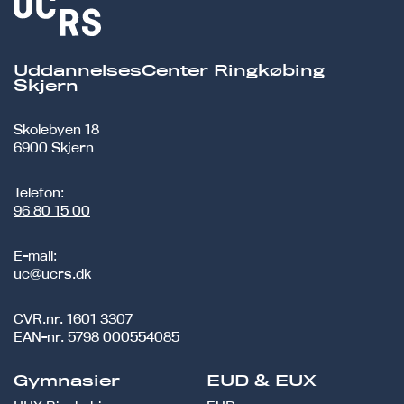
UddannelsesCenter Ringkøbing
Skjern
Skolebyen 18
6900 Skjern
Telefon:
96 80 15 00
E-mail:
uc@ucrs.dk
CVR.nr.
1601 3307
EAN-nr.
5798 000554085
Gymnasier
EUD & EUX