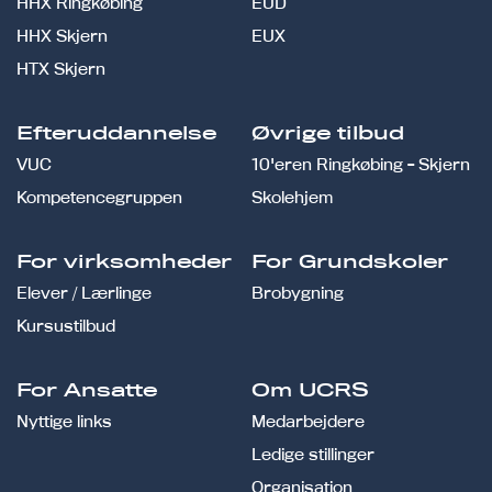
HHX Ringkøbing
EUD
HHX Skjern
EUX
HTX Skjern
Efteruddannelse
Øvrige tilbud
VUC
10'eren Ringkøbing - Skjern
Kompetencegruppen
Skolehjem
For virksomheder
For Grundskoler
Elever / Lærlinge
Brobygning
Kursustilbud
For Ansatte
Om UCRS
Nyttige links
Medarbejdere
Ledige stillinger
Organisation