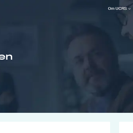
Om UCRS
en