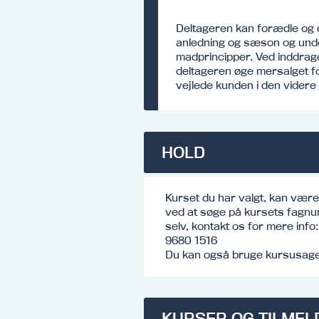
Deltageren kan forædle og d
anledning og sæson og unde
madprincipper. Ved inddrage
deltageren øge mersalget f
vejlede kunden i den videre
HOLD
Kurset du har valgt, kan vær
ved at søge på kursets fagnu
selv, kontakt os for mere inf
9680 1516
Du kan også bruge kursusagen
KURSER OG TILMEL