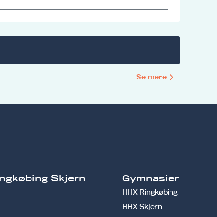
Se mere
ngkøbing Skjern
Gymnasier
HHX Ringkøbing
HHX Skjern