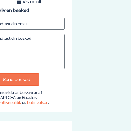
Vis email
kursus@ucrs.dk
riv en besked
Send besked
ne side er beskyttet af
APTCHA og Googles
atlivspolitik
og
betingelser
.