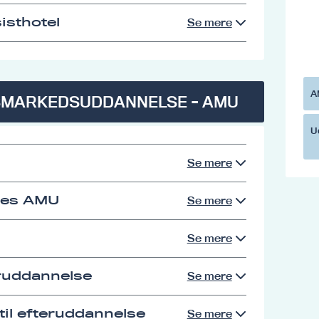
isthotel
Se mere
A
SMARKEDSUDDANNELSE - AMU
U
Se mere
res AMU
Se mere
Se mere
eruddannelse
Se mere
il efteruddannelse
Se mere