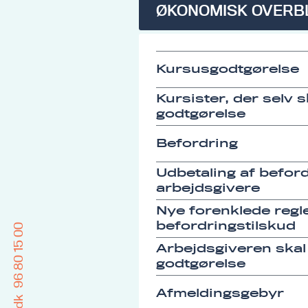
ØKONOMISK OVERB
Kursusgodtgørelse
Kursister, der selv 
godtgørelse
Befordring
Udbetaling af befordr
arbejdsgivere
Nye forenklede regle
befordringstilskud
96 80 15 00
Arbejdsgiveren skal
godtgørelse
Afmeldingsgebyr