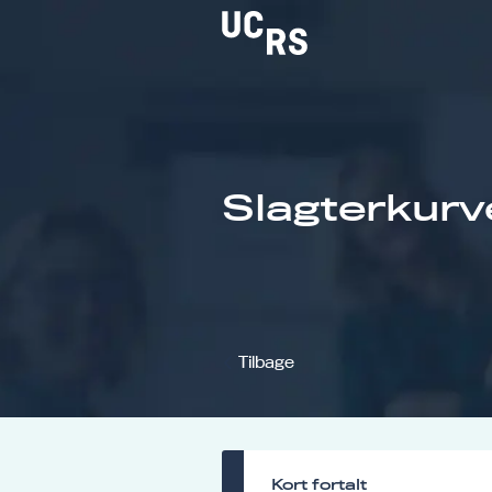
Om UCRS
Slagterkurv
Bliv faglært
Kursus
Tilbage
Kort fortalt