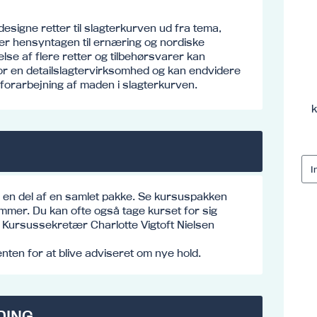
esigne retter til slagterkurven ud fra tema,
r hensyntagen til ernæring og nordiske
lse af flere retter og tilbehørsvarer kan
or en detailslagtervirksomhed og kan endvidere
 forarbejning af maden i slagterkurven.
k
e en del af en samlet pakke. Se kursuspakken
mmer. Du kan ofte også tage kurset for sig
o: Kursussekretær Charlotte Vigtoft Nielsen
ten for at blive adviseret om nye hold.
DING