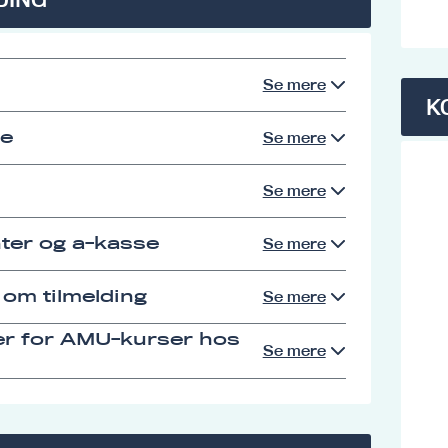
Se mere
K
se
Se mere
Se mere
ter og a-kasse
Se mere
 om tilmelding
Se mere
er for AMU-kurser hos
Se mere