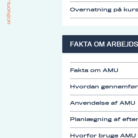
uc@ucrs.dk
Overnatning på kurs
FAKTA OM ARBEJD
Fakta om AMU
Hvordan gennemfø
Anvendelse af AMU
Planlægning af eft
Hvorfor bruge AMU t