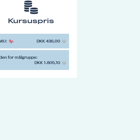
Kursuspris
MU:
DKK 436,00
den for målgruppe:
DKK 1.805,10