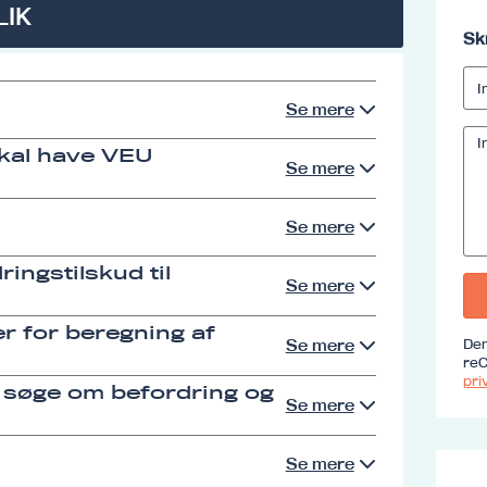
LIK
Sk
Se mere
skal have VEU
Se mere
Se mere
ingstilskud til
Se mere
r for beregning af
Se mere
Den
reC
priv
 søge om befordring og
Se mere
Se mere