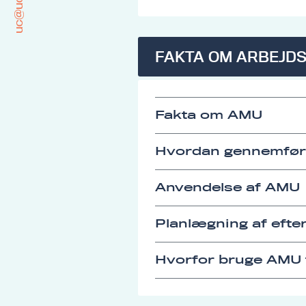
uc@ucrs.dk
FAKTA OM ARBEJD
Fakta om AMU
Hvordan gennemfø
Anvendelse af AMU
Planlægning af eft
Hvorfor bruge AMU t