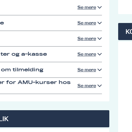
Se mere
se
Se mere
K
Se mere
ter og a-kasse
Se mere
 om tilmelding
Se mere
er for AMU-kurser hos
Se mere
LIK