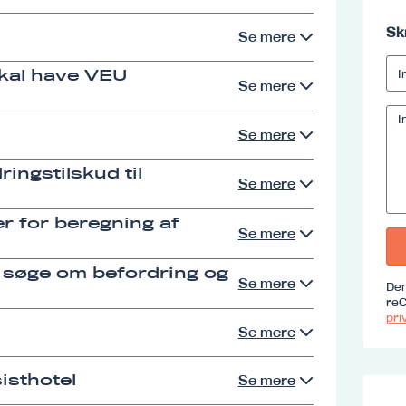
Sk
Se mere
skal have VEU
Se mere
Se mere
ingstilskud til
Se mere
r for beregning af
Se mere
 søge om befordring og
Se mere
Den
reC
priv
Se mere
isthotel
Se mere