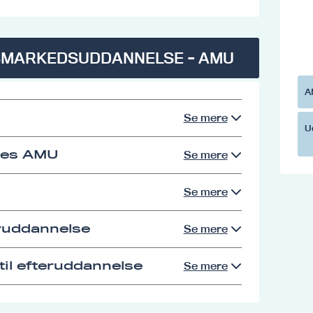
SMARKEDSUDDANNELSE - AMU
A
Se mere
U
res AMU
Se mere
Se mere
eruddannelse
Se mere
il efteruddannelse
Se mere