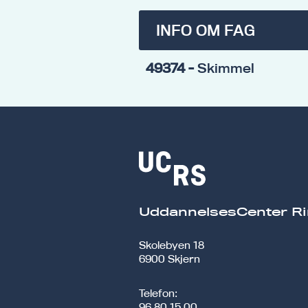
INFO OM FAG
49374
- Skimmel
UddannelsesCenter Ri
Skolebyen 18
6900 Skjern
Telefon:
96 80 15 00