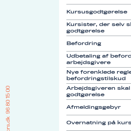
Kursusgodtgørelse
Kursister, der selv 
godtgørelse
Befordring
Udbetaling af befordr
arbejdsgivere
Nye forenklede regle
befordringstilskud
Arbejdsgiveren skal
96 80 15 00
godtgørelse
Afmeldingsgebyr
Overnatning på kurs