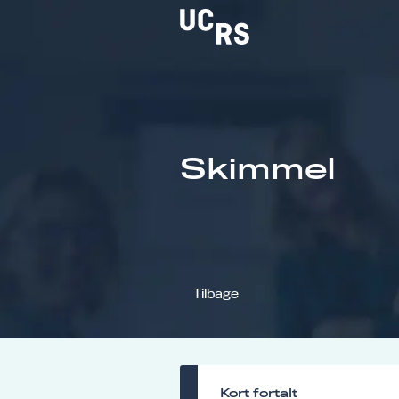
Om UCRS
Skimmel
Bliv faglært
Kursus
Tilbage
Kort fortalt