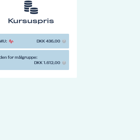
Kursuspris
MU:
DKK 436,00
den for målgruppe:
DKK 1.612,00