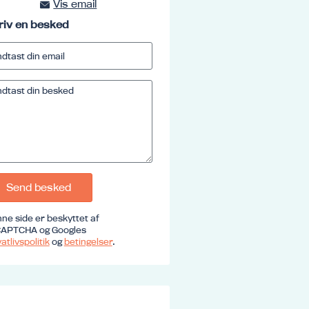
Vis email
kursus@ucrs.dk
riv en besked
Send besked
ne side er beskyttet af
APTCHA og Googles
atlivspolitik
og
betingelser
.