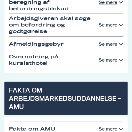
beregning af
Se mere
befordringstilskud
Arbejdsgiveren skal søge
om befordring og
Se mere
godtgørelse
Afmeldingsgebyr
Se mere
Overnatning på
Se mere
kursisthotel
FAKTA OM
ARBEJDSMARKEDSUDDANNELSE -
AMU
Fakta om AMU
Se mere