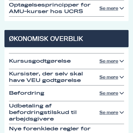
Optagelsesprincipper for
Se mere
AMU-kurser hos UCRS
ØKONOMISK OVERBLIK
Kursusgodtgørelse
Se mere
Kursister, der selv skal
Se mere
have VEU godtgørelse
Befordring
Se mere
Udbetaling af
befordringstilskud til
Se mere
arbejdsgivere
Nye forenklede regler for