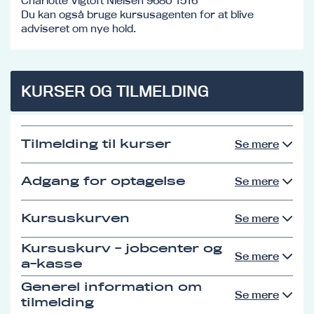
Charlotte Vigtoft Nielsen 9680 1516
Du kan også bruge kursusagenten for at blive
adviseret om nye hold.
KURSER OG TILMELDING
Tilmelding til kurser
Se mere
Adgang for optagelse
Se mere
Kursuskurven
Se mere
Kursuskurv - jobcenter og
Se mere
a-kasse
Generel information om
Se mere
tilmelding