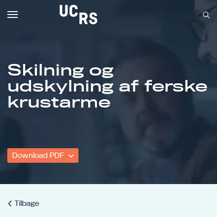
Toggle
navigation
Skilning og
udskylning af ferske
Om UCRS
krustarme
Bliv faglært
Kursus
Download PDF
Tilbage