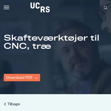
Toggle
navigation
Skafteværktøjer til
Om UCRS
CNC, træ
Bliv faglært
Kursus
Download PDF
Tilbage