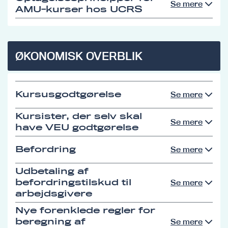
Se mere
AMU-kurser hos UCRS
ØKONOMISK OVERBLIK
Kursusgodtgørelse
Se mere
Kursister, der selv skal
Se mere
have VEU godtgørelse
Befordring
Se mere
Udbetaling af
befordringstilskud til
Se mere
arbejdsgivere
Nye forenklede regler for
beregning af
Se mere