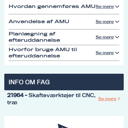
Hvordan gennemføres AMU
Se mere
Anvendelse af AMU
Se mere
Planlægning af
Se mere
efteruddannelse
Hvorfor bruge AMU til
Se mere
efteruddannelse
INFO OM FAG
21964
- Skafteværktøjer til CNC,
Se mere
træ