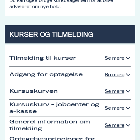
Du kan også bruge kursusagenten for at blive
adviseret om nye hold.
KURSER OG TILMELDING
Tilmelding til kurser
Se mere
Adgang for optagelse
Se mere
Kursuskurven
Se mere
Kursuskurv - jobcenter og
Se mere
a-kasse
Generel information om
Se mere
tilmelding
Optagelsesprincipper for