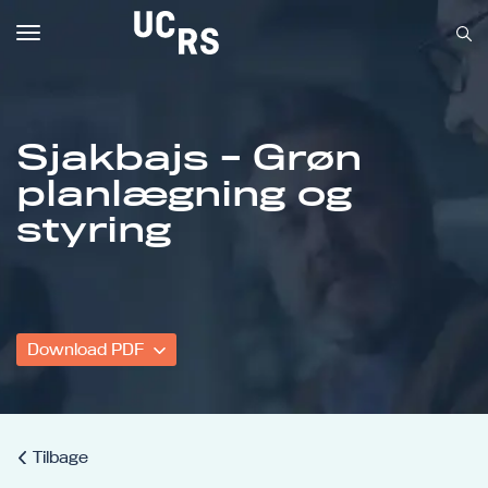
Toggle
navigation
Sjakbajs - Grøn
planlægning og
Om UCRS
styring
Bliv faglært
Kursus
Download PDF
Tilbage