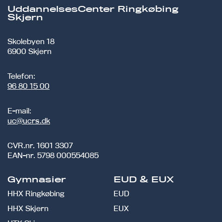
UddannelsesCenter Ringkøbing
Skjern
Skolebyen 18
6900 Skjern
Telefon:
96 80 15 00
E-mail:
uc@ucrs.dk
CVR.nr.
1601 3307
EAN-nr.
5798 000554085
Gymnasier
EUD & EUX
HHX Ringkøbing
EUD
HHX Skjern
EUX