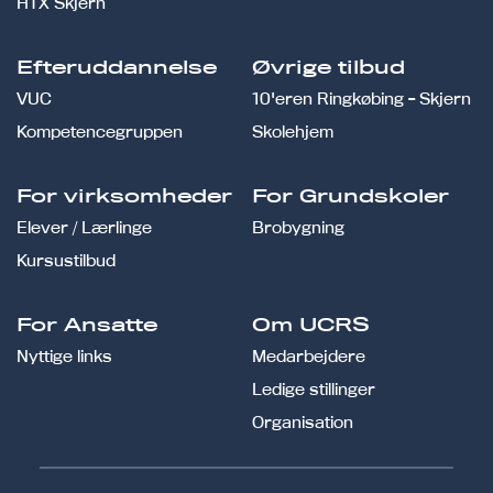
HTX Skjern
Efteruddannelse
Øvrige tilbud
VUC
10'eren Ringkøbing - Skjern
Kompetencegruppen
Skolehjem
For virksomheder
For Grundskoler
Elever / Lærlinge
Brobygning
Kursustilbud
For Ansatte
Om UCRS
Nyttige links
Medarbejdere
Ledige stillinger
Organisation