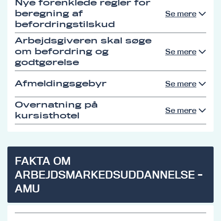
Nye forenklede regler for
beregning af
Se mere
befordringstilskud
Arbejdsgiveren skal søge
om befordring og
Se mere
godtgørelse
Afmeldingsgebyr
Se mere
Overnatning på
Se mere
kursisthotel
FAKTA OM
ARBEJDSMARKEDSUDDANNELSE -
AMU