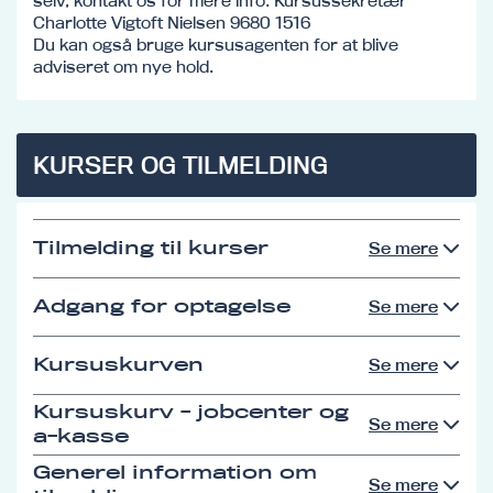
selv, kontakt os for mere info: Kursussekretær
Charlotte Vigtoft Nielsen 9680 1516
Du kan også bruge kursusagenten for at blive
adviseret om nye hold.
KURSER OG TILMELDING
Tilmelding til kurser
Se mere
Adgang for optagelse
Se mere
Kursuskurven
Se mere
Kursuskurv - jobcenter og
Se mere
a-kasse
Generel information om
Se mere