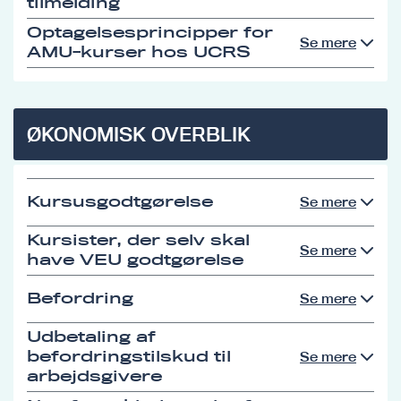
tilmelding
Optagelsesprincipper for
Se mere
AMU-kurser hos UCRS
ØKONOMISK OVERBLIK
Kursusgodtgørelse
Se mere
Kursister, der selv skal
Se mere
have VEU godtgørelse
Befordring
Se mere
Udbetaling af
befordringstilskud til
Se mere
arbejdsgivere