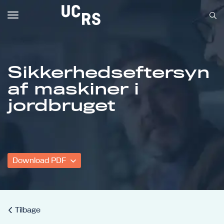
Toggle
navigation
Sikkerhedseftersyn
af maskiner i
Om UCRS
jordbruget
Bliv faglært
Kursus
Download PDF
Tilbage