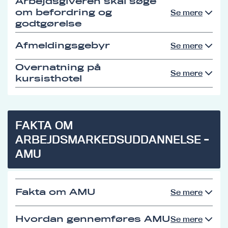
Arbejdsgiveren skal søge
om befordring og
Se mere
godtgørelse
Afmeldingsgebyr
Se mere
Overnatning på
Se mere
kursisthotel
FAKTA OM
ARBEJDSMARKEDSUDDANNELSE -
AMU
Fakta om AMU
Se mere
Hvordan gennemføres AMU
Se mere