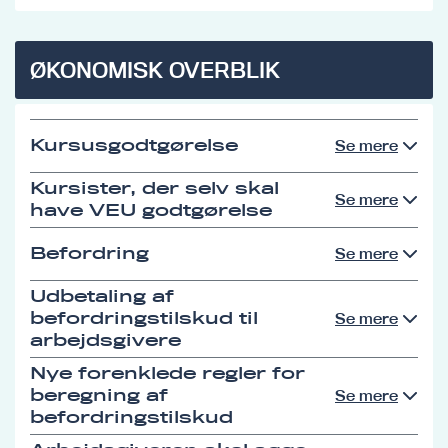
ØKONOMISK OVERBLIK
Kursusgodtgørelse
Se mere
Kursister, der selv skal
Se mere
have VEU godtgørelse
Befordring
Se mere
Udbetaling af
befordringstilskud til
Se mere
arbejdsgivere
Nye forenklede regler for
beregning af
Se mere
befordringstilskud