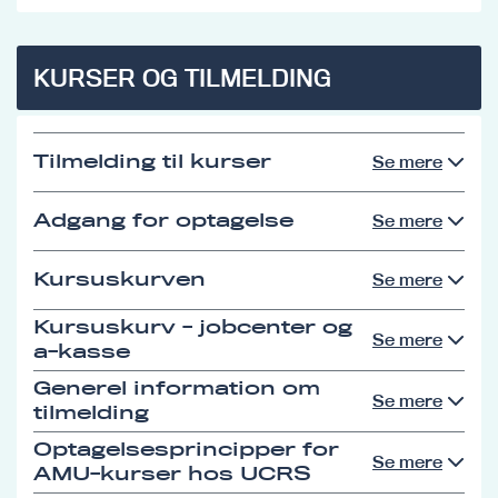
KURSER OG TILMELDING
Tilmelding til kurser
Se mere
Adgang for optagelse
Se mere
Kursuskurven
Se mere
Kursuskurv - jobcenter og
Se mere
a-kasse
Generel information om
Se mere
tilmelding
Optagelsesprincipper for
Se mere
AMU-kurser hos UCRS