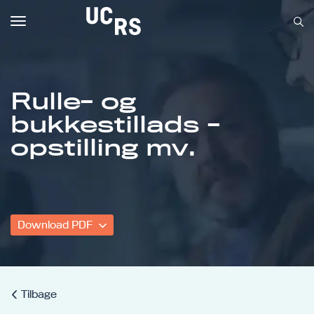
Toggle
navigation
Rulle- og
bukkestillads -
Om UCRS
opstilling mv.
Bliv faglært
Kursus
Download PDF
Tilbage