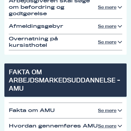
Arbejdsgiveren skal søge
om befordring og
Se mere
godtgørelse
Afmeldingsgebyr
Se mere
Overnatning på
Se mere
kursisthotel
FAKTA OM
ARBEJDSMARKEDSUDDANNELSE -
AMU
Fakta om AMU
Se mere
Hvordan gennemføres AMU
Se mere