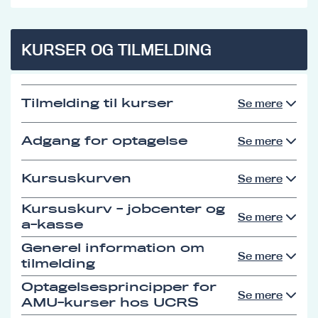
KURSER OG TILMELDING
Tilmelding til kurser
Se mere
Adgang for optagelse
Se mere
Kursuskurven
Se mere
Kursuskurv - jobcenter og
Se mere
a-kasse
Generel information om
Se mere
tilmelding
Optagelsesprincipper for
Se mere
AMU-kurser hos UCRS