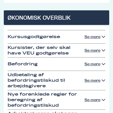
ØKONOMISK OVERBLIK
Kursusgodtgørelse
Se mere
Kursister, der selv skal
Se mere
have VEU godtgørelse
Befordring
Se mere
Udbetaling af
befordringstilskud til
Se mere
arbejdsgivere
Nye forenklede regler for
beregning af
Se mere
befordringstilskud