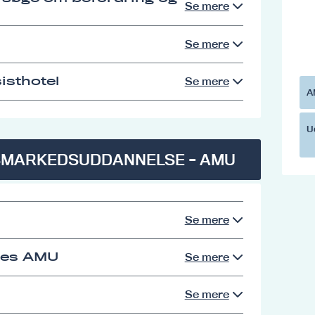
Se mere
Se mere
isthotel
Se mere
A
U
SMARKEDSUDDANNELSE - AMU
Se mere
res AMU
Se mere
Se mere