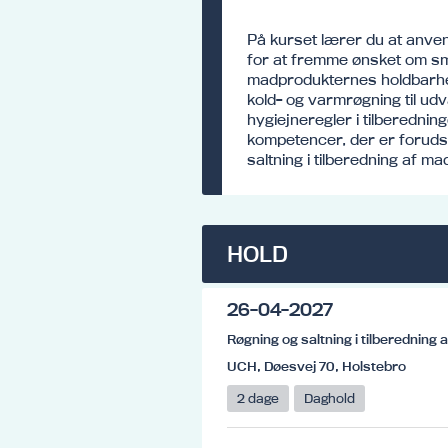
På kurset lærer du at anvend
for at fremme ønsket om sm
madprodukternes holdbarhe
kold- og varmrøgning til udv
hygiejneregler i tilberedning
kompetencer, der er foruds
saltning i tilberedning af ma
HOLD
26-04-2027
Røgning og saltning i tilberedning 
UCH, Døesvej 70, Holstebro
2 dage
Daghold