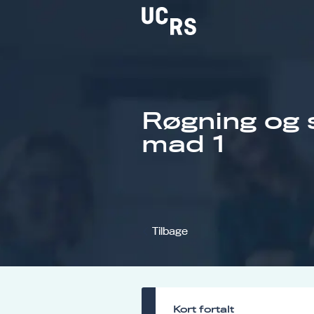
Røgning og s
Om UCRS
mad 1
Bliv faglært
Kursus
Tilbage
Kort fortalt