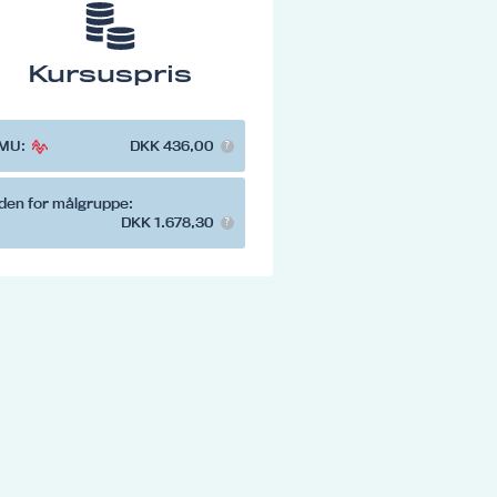
Kursuspris
MU:
DKK 436,00
den for målgruppe:
DKK 1.678,30