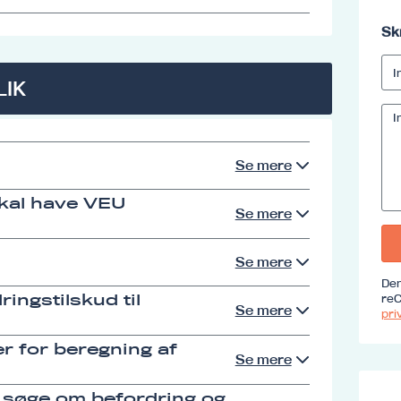
Sk
LIK
Se mere
skal have VEU
Se mere
Se mere
Den
reC
ingstilskud til
Se mere
priv
r for beregning af
Se mere
 søge om befordring og