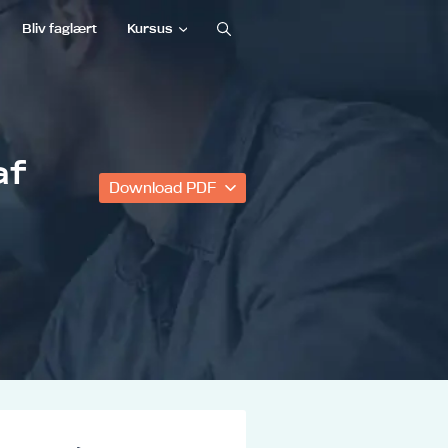
Bliv faglært
Kursus
af
Download PDF