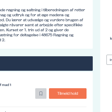
e røgning og saltning i tilberedningen af retter
ag og udtryk og for at øge madens og
d. Du lærer at udvælge og vurdere brugen af
algte råvarer samt at arbejde efter specifikke
en. Kurset er 1. trin ud af 2 og giver de
ætning for deltagelse i 48675 Røgning og
k
d 2.
af mad 1
Tilmeld hold