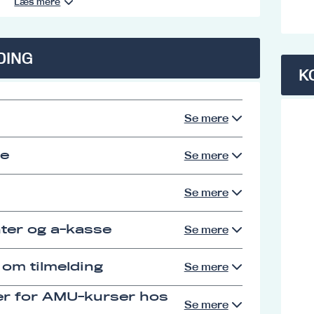
Læs mere
DING
K
Se mere
se
Se mere
Se mere
ter og a-kasse
Se mere
 om tilmelding
Se mere
er for AMU-kurser hos
Se mere