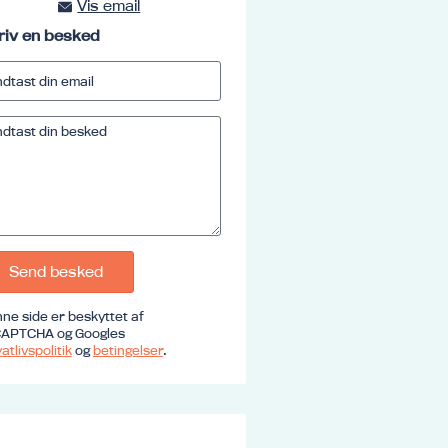
Vis email
kursus@ucrs.dk
riv en besked
Send besked
ne side er beskyttet af
APTCHA og Googles
atlivspolitik
og
betingelser
.