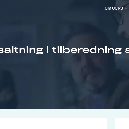
Om UCRS
altning i tilberedning 