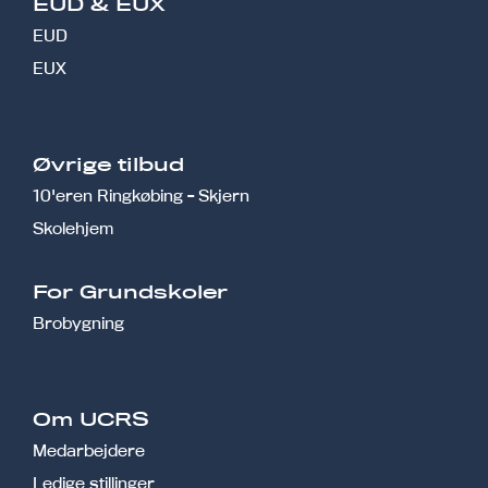
EUD & EUX
EUD
EUX
Øvrige tilbud
10'eren Ringkøbing - Skjern
Skolehjem
r
For Grundskoler
Brobygning
Om UCRS
Medarbejdere
Ledige stillinger