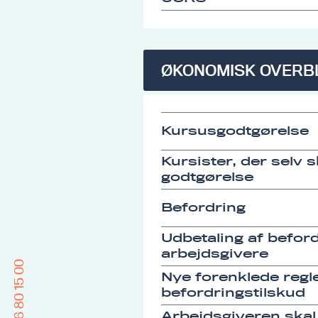
ØKONOMISK OVERB
Kursusgodtgørelse
Kursister, der selv 
godtgørelse
Befordring
Udbetaling af befordr
arbejdsgivere
96 80 15 00
Nye forenklede regle
befordringstilskud
Arbejdsgiveren skal