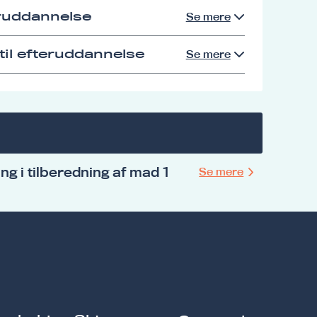
eruddannelse
Se mere
il efteruddannelse
Se mere
ng i tilberedning af mad 1
Se mere