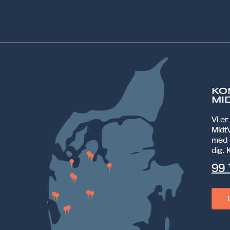
KO
MI
Vi e
MidtV
med 
dig. 
99 