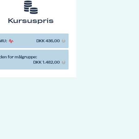
Kursuspris
MU:
DKK 436,00
den for målgruppe:
DKK 1.482,00