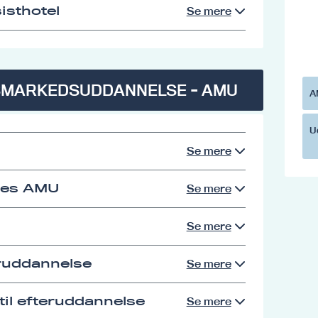
isthotel
Se mere
SMARKEDSUDDANNELSE - AMU
A
U
Se mere
res AMU
Se mere
Se mere
eruddannelse
Se mere
il efteruddannelse
Se mere