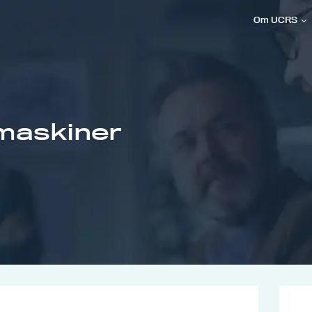
Om UCRS
maskiner