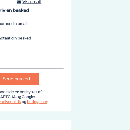
Vis email
kursus@ucrs.dk
riv en besked
Send besked
ne side er beskyttet af
APTCHA og Googles
atlivspolitik
og
betingelser
.