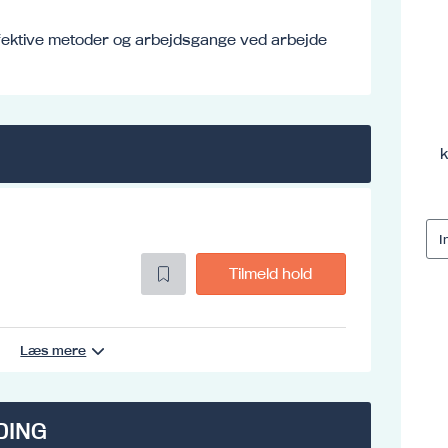
fektive metoder og arbejdsgange ved arbejde
k
Tilmeld hold
Læs mere
DING