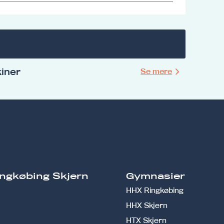
iner
Se mere
ngkøbing Skjern
Gymnasier
HHX Ringkøbing
HHX Skjern
HTX Skjern