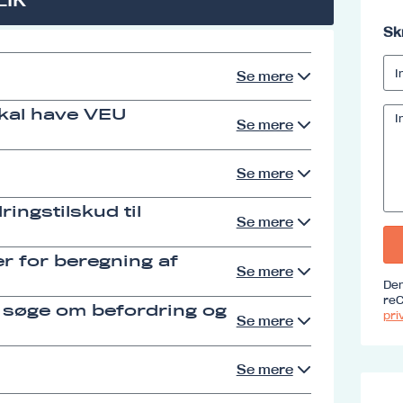
Sk
Se mere
skal have VEU
Se mere
Se mere
ingstilskud til
Se mere
r for beregning af
Se mere
Den
reC
 søge om befordring og
priv
Se mere
Se mere