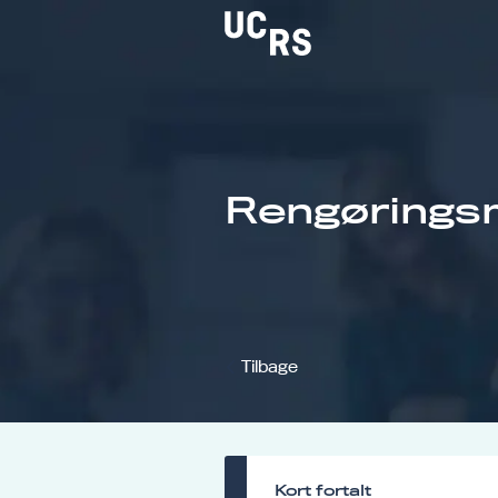
Om UCRS
Rengørings
Bliv faglært
Kursus
Tilbage
Kort fortalt