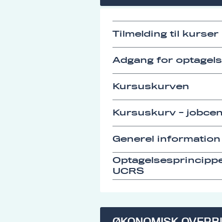
Tilmelding til kurser
Adgang for optagel
Kursuskurven
Kursuskurv - jobcen
Generel information
Optagelsesprincipp
UCRS
ØKONOMISK OVERB