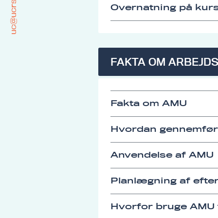
uc@ucrs.dk
Overnatning på kurs
FAKTA OM ARBEJD
Fakta om AMU
Hvordan gennemfø
Anvendelse af AMU
Planlægning af eft
Hvorfor bruge AMU t