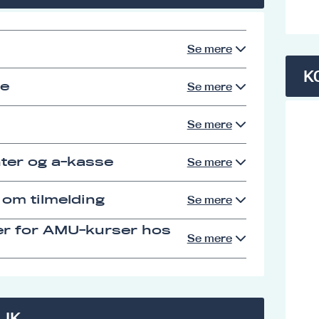
Se mere
K
se
Se mere
Se mere
ter og a-kasse
Se mere
 om tilmelding
Se mere
er for AMU-kurser hos
Se mere
LIK