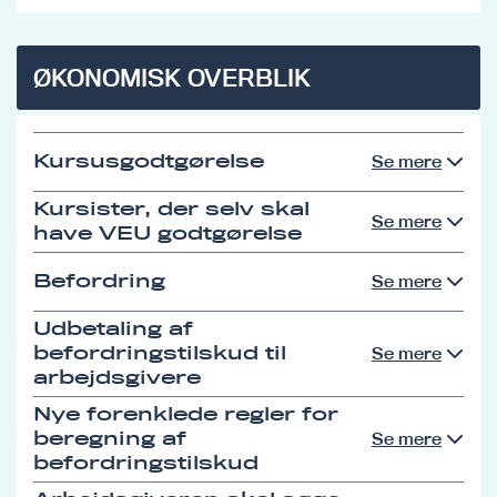
ØKONOMISK OVERBLIK
Kursusgodtgørelse
Se mere
Kursister, der selv skal
Se mere
have VEU godtgørelse
Befordring
Se mere
Udbetaling af
befordringstilskud til
Se mere
arbejdsgivere
Nye forenklede regler for
beregning af
Se mere
befordringstilskud