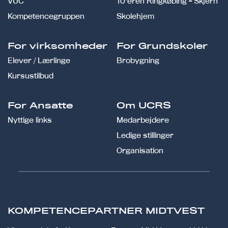
VUC
10'eren Ringkøbing - Skjern
Kompetencegruppen
Skolehjem
For virksomheder
For Grundskoler
Elever / Lærlinge
Brobygning
Kursustilbud
For Ansatte
Om UCRS
Nyttige links
Medarbejdere
Ledige stillinger
Organisation
KOMPETENCEPARTNER MIDTVEST