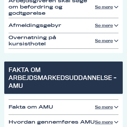
Arbejdsgiveren skal søge
om befordring og
Se mere
godtgørelse
Afmeldingsgebyr
Se mere
Overnatning på
Se mere
kursisthotel
FAKTA OM
ARBEJDSMARKEDSUDDANNELSE -
AMU
Fakta om AMU
Se mere
Hvordan gennemføres AMU
Se mere