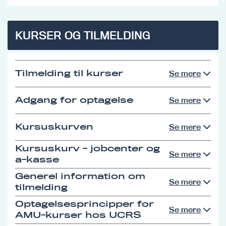
KURSER OG TILMELDING
Tilmelding til kurser
Se mere
Adgang for optagelse
Se mere
Kursuskurven
Se mere
Kursuskurv - jobcenter og
Se mere
a-kasse
Generel information om
Se mere
tilmelding
Optagelsesprincipper for
Se mere
AMU-kurser hos UCRS