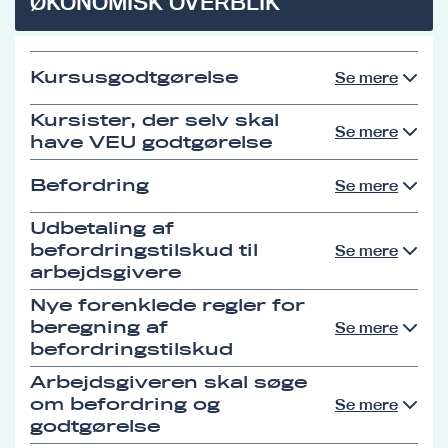
ØKONOMISK OVERBLIK
Kursusgodtgørelse
Se mere
Kursister, der selv skal
Se mere
have VEU godtgørelse
Befordring
Se mere
Udbetaling af
befordringstilskud til
Se mere
arbejdsgivere
Nye forenklede regler for
beregning af
Se mere
befordringstilskud
Arbejdsgiveren skal søge
om befordring og
Se mere
godtgørelse