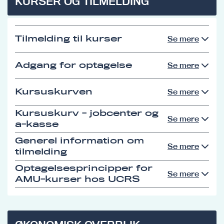
KURSER OG TILMELDING
Tilmelding til kurser
Se mere
Adgang for optagelse
Se mere
Kursuskurven
Se mere
Kursuskurv - jobcenter og
Se mere
a-kasse
Generel information om
Se mere
tilmelding
Optagelsesprincipper for
Se mere
AMU-kurser hos UCRS