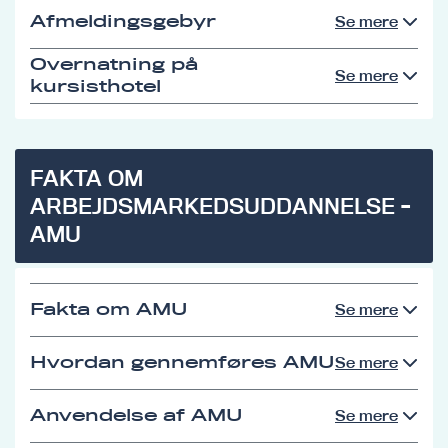
Afmeldingsgebyr
Se mere
Overnatning på
Se mere
kursisthotel
FAKTA OM
ARBEJDSMARKEDSUDDANNELSE -
AMU
Fakta om AMU
Se mere
Hvordan gennemføres AMU
Se mere
Anvendelse af AMU
Se mere