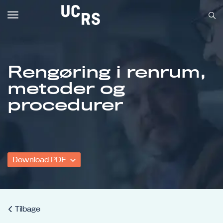
Toggle
navigation
Rengøring i renrum,
metoder og
Om UCRS
procedurer
Bliv faglært
Kursus
Download PDF
Tilbage