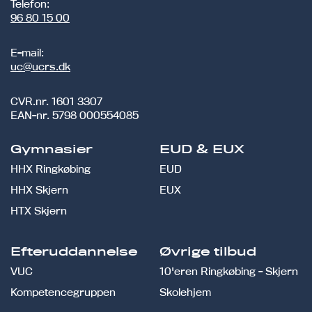
Telefon:
96 80 15 00
E-mail:
uc@ucrs.dk
CVR.nr.
1601 3307
EAN-nr.
5798 000554085
Gymnasier
EUD & EUX
HHX Ringkøbing
EUD
HHX Skjern
EUX
HTX Skjern
Efteruddannelse
Øvrige tilbud
VUC
10'eren Ringkøbing - Skjern
Kompetencegruppen
Skolehjem