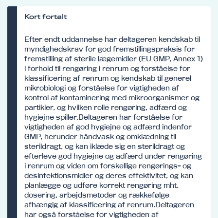
Kort fortalt
Efter endt uddannelse har deltageren kendskab til
myndighedskrav for god fremstillingspraksis for
fremstilling af sterile lægemidler (EU GMP, Annex 1)
i forhold til rengøring i renrum og forståelse for
klassificering af renrum og kendskab til generel
mikrobiologi og forståelse for vigtigheden af
kontrol af kontaminering med mikroorganismer og
partikler, og hvilken rolle rengøring, adfærd og
hygiejne spiller.Deltageren har forståelse for
vigtigheden af god hygiejne og adfærd indenfor
GMP, herunder håndvask og omklædning til
sterildragt, og kan iklæde sig en sterildragt og
efterleve god hygiejne og adfærd under rengøring
i renrum og viden om forskellige rengørings- og
desinfektionsmidler og deres effektivitet, og kan
planlægge og udføre korrekt rengøring mht.
dosering, arbejdsmetoder og rækkefølge
afhængig af klassificering af renrum.Deltageren
har også forståelse for vigtigheden af