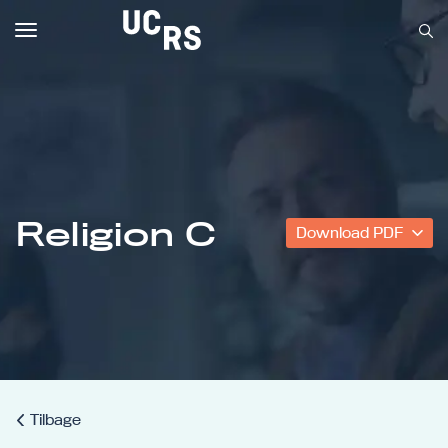
Toggle
navigation
Om UCRS
Bliv faglært
Religion C
Download PDF
Kursus
Tilbage