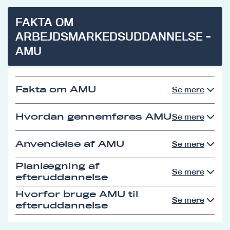
FAKTA OM
ARBEJDSMARKEDSUDDANNELSE -
AMU
Fakta om AMU
Se mere
Hvordan gennemføres AMU
Se mere
Anvendelse af AMU
Se mere
Planlægning af
Se mere
efteruddannelse
Hvorfor bruge AMU til
Se mere
efteruddannelse