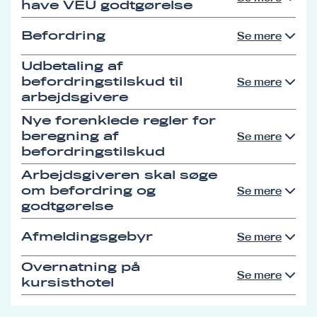
have VEU godtgørelse
Befordring
Se mere
Udbetaling af
befordringstilskud til
Se mere
arbejdsgivere
Nye forenklede regler for
beregning af
Se mere
befordringstilskud
Arbejdsgiveren skal søge
om befordring og
Se mere
godtgørelse
Afmeldingsgebyr
Se mere
Overnatning på
Se mere
kursisthotel