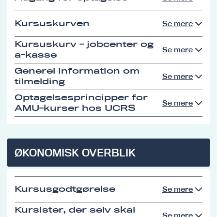
Kursuskurven
Se mere
Kursuskurv - jobcenter og
Se mere
a-kasse
Generel information om
Se mere
tilmelding
Optagelsesprincipper for
Se mere
AMU-kurser hos UCRS
ØKONOMISK OVERBLIK
Kursusgodtgørelse
Se mere
Kursister, der selv skal
Se mere