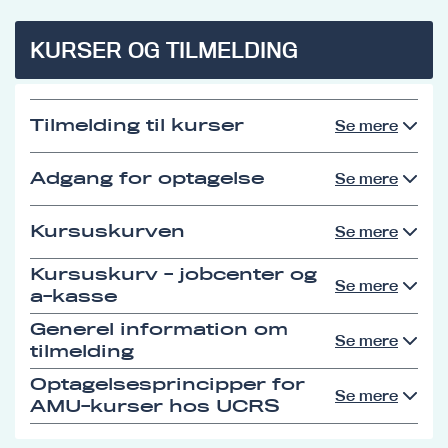
KURSER OG TILMELDING
Tilmelding til kurser
Se mere
Adgang for optagelse
Se mere
Kursuskurven
Se mere
Kursuskurv - jobcenter og
Se mere
a-kasse
Generel information om
Se mere
tilmelding
Optagelsesprincipper for
Se mere
AMU-kurser hos UCRS