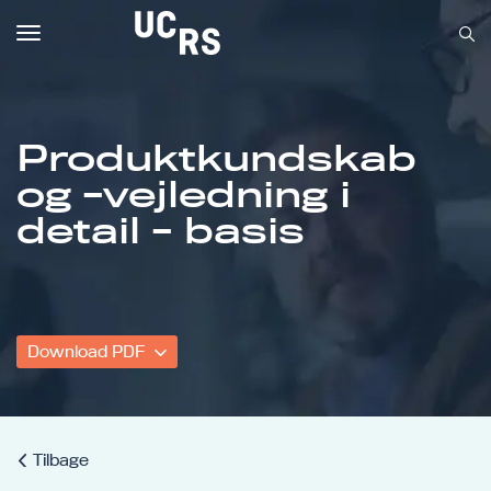
Toggle
navigation
Produktkundskab
og -vejledning i
Om UCRS
detail - basis
Bliv faglært
Kursus
Download PDF
Tilbage