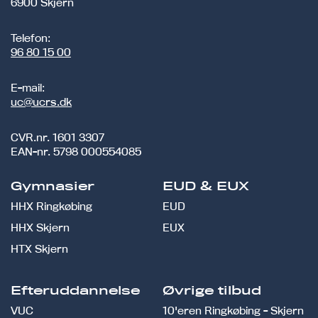
6900 Skjern
Telefon:
96 80 15 00
E-mail:
uc@ucrs.dk
CVR.nr.
1601 3307
EAN-nr.
5798 000554085
Gymnasier
EUD & EUX
HHX Ringkøbing
EUD
HHX Skjern
EUX
HTX Skjern
Efteruddannelse
Øvrige tilbud
VUC
10'eren Ringkøbing - Skjern