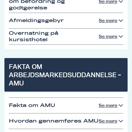
om befordring og
Se mere
godtgørelse
Afmeldingsgebyr
Se mere
Overnatning på
Se mere
kursisthotel
FAKTA OM
ARBEJDSMARKEDSUDDANNELSE -
AMU
Fakta om AMU
Se mere
Hvordan gennemføres AMU
Se mere