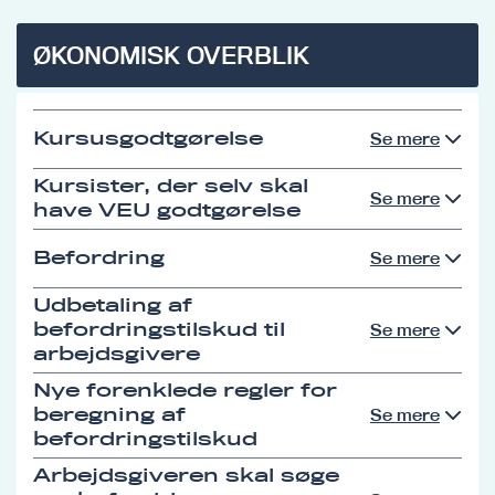
ØKONOMISK OVERBLIK
Kursusgodtgørelse
Se mere
Kursister, der selv skal
Se mere
have VEU godtgørelse
Befordring
Se mere
Udbetaling af
befordringstilskud til
Se mere
arbejdsgivere
Nye forenklede regler for
beregning af
Se mere
befordringstilskud
Arbejdsgiveren skal søge