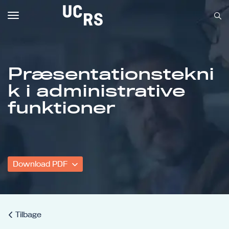
Toggle
navigation
Præsentationstekni
k i administrative
Om UCRS
funktioner
Bliv faglært
Kursus
Download PDF
Tilbage