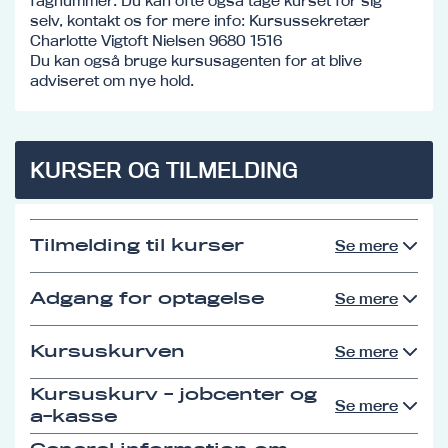
fagnummer. Du kan ofte også tage kurset for sig
selv, kontakt os for mere info: Kursussekretær
Charlotte Vigtoft Nielsen 9680 1516
Du kan også bruge kursusagenten for at blive
adviseret om nye hold.
KURSER OG TILMELDING
Tilmelding til kurser
Se mere
Adgang for optagelse
Se mere
Kursuskurven
Se mere
Kursuskurv - jobcenter og
Se mere
a-kasse