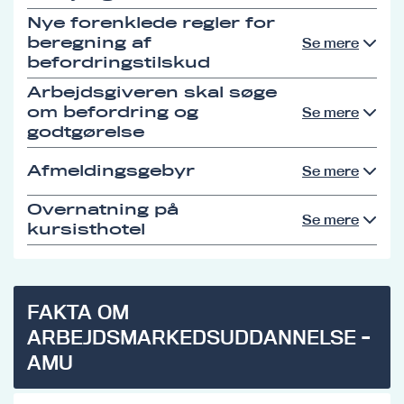
Nye forenklede regler for
beregning af
Se mere
befordringstilskud
Arbejdsgiveren skal søge
om befordring og
Se mere
godtgørelse
Afmeldingsgebyr
Se mere
Overnatning på
Se mere
kursisthotel
FAKTA OM
ARBEJDSMARKEDSUDDANNELSE -
AMU