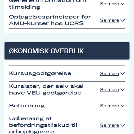
Generel information om
Se mere
tilmelding
Optagelsesprincipper for
Se mere
AMU-kurser hos UCRS
ØKONOMISK OVERBLIK
Kursusgodtgørelse
Se mere
Kursister, der selv skal
Se mere
have VEU godtgørelse
Befordring
Se mere
Udbetaling af
befordringstilskud til
Se mere
arbejdsgivere