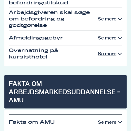
befordringstilskud
Arbejdsgiveren skal søge
om befordring og
Se mere
godtgørelse
Afmeldingsgebyr
Se mere
Overnatning på
Se mere
kursisthotel
FAKTA OM
ARBEJDSMARKEDSUDDANNELSE -
AMU
Fakta om AMU
Se mere