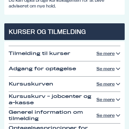
Du kan også bruge kursusagenten for at blive
adviseret om nye hold.
KURSER OG TILMELDING
Tilmelding til kurser
Se mere
Adgang for optagelse
Se mere
Kursuskurven
Se mere
Kursuskurv - jobcenter og
Se mere
a-kasse
Generel information om
Se mere
tilmelding
Optagelsesprincipper for