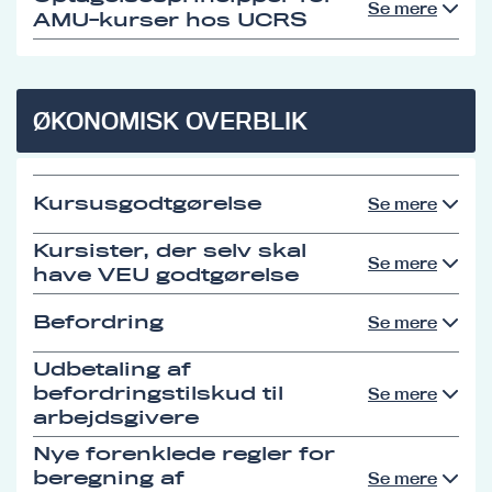
Se mere
AMU-kurser hos UCRS
ØKONOMISK OVERBLIK
Kursusgodtgørelse
Se mere
Kursister, der selv skal
Se mere
have VEU godtgørelse
Befordring
Se mere
Udbetaling af
befordringstilskud til
Se mere
arbejdsgivere
Nye forenklede regler for
beregning af
Se mere