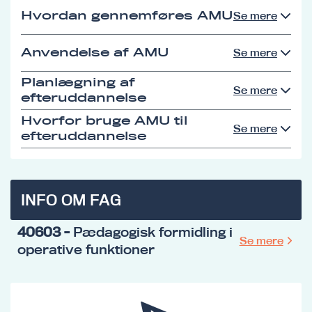
Hvordan gennemføres AMU
Se mere
Anvendelse af AMU
Se mere
Planlægning af
Se mere
efteruddannelse
Hvorfor bruge AMU til
Se mere
efteruddannelse
INFO OM FAG
40603
- Pædagogisk formidling i
Se mere
operative funktioner