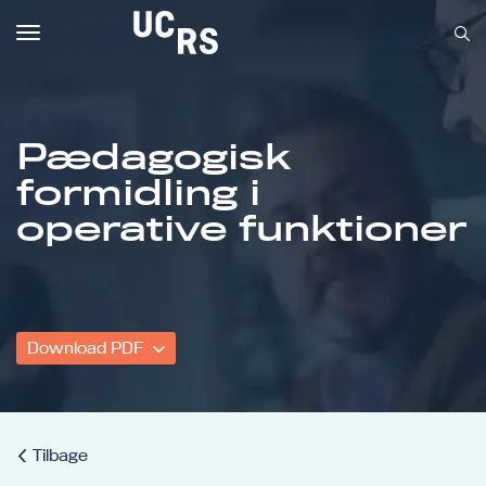
Toggle
navigation
Pædagogisk
formidling i
Om UCRS
operative funktioner
Bliv faglært
Kursus
Download PDF
Tilbage