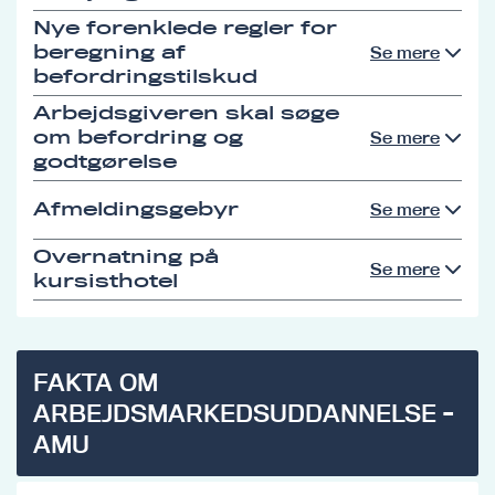
Nye forenklede regler for
beregning af
Se mere
befordringstilskud
Arbejdsgiveren skal søge
om befordring og
Se mere
godtgørelse
Afmeldingsgebyr
Se mere
Overnatning på
Se mere
kursisthotel
FAKTA OM
ARBEJDSMARKEDSUDDANNELSE -
AMU