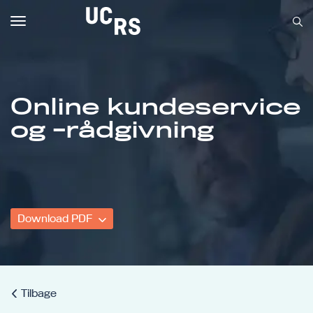
Toggle
navigation
Online kundeservice
Om UCRS
og -rådgivning
Bliv faglært
Kursus
Download PDF
Tilbage