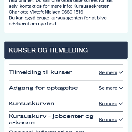
fagnummer. Du kan ofte også tage kurset for sig
selv, kontakt os for mere info: Kursussekretær
Charlotte Vigtoft Nielsen 9680 1516
Du kan også bruge kursusagenten for at blive
adviseret om nye hold.
KURSER OG TILMELDING
Tilmelding til kurser
Se mere
Adgang for optagelse
Se mere
Kursuskurven
Se mere
Kursuskurv - jobcenter og
Se mere
a-kasse