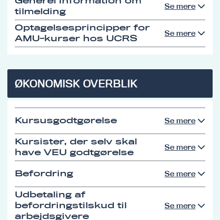
Generel information om
Se mere
tilmelding
Optagelsesprincipper for
Se mere
AMU-kurser hos UCRS
ØKONOMISK OVERBLIK
Kursusgodtgørelse
Se mere
Kursister, der selv skal
Se mere
have VEU godtgørelse
Befordring
Se mere
Udbetaling af
befordringstilskud til
Se mere
arbejdsgivere