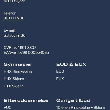
6900 Skjern
Telefon:
96 80 15 00
E-mail:
uc@ucrs.dk
CVR.nr.
1601 3307
EAN-nr.
5798 000554085
Gymnasier
EUD & EUX
HHX Ringkøbing
EUD
HHX Skjern
EUX
HTX Skjern
Efteruddannelse
Øvrige tilbud
VUC
10'eren Ringkøbing - Skjern