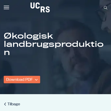
Toggle
navigation
Økologisk
landbrugsproduktio
Om UCRS
n
Bliv faglært
Kursus
Download PDF
Tilbage