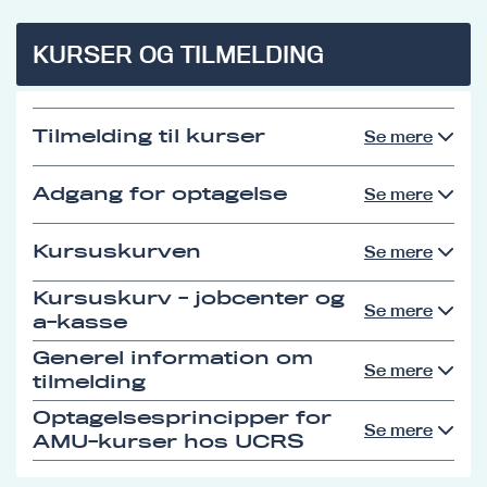
KURSER OG TILMELDING
Tilmelding til kurser
Se mere
Adgang for optagelse
Se mere
Kursuskurven
Se mere
Kursuskurv - jobcenter og
Se mere
a-kasse
Generel information om
Se mere
tilmelding
Optagelsesprincipper for
Se mere
AMU-kurser hos UCRS