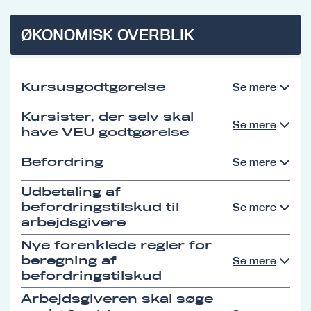
ØKONOMISK OVERBLIK
Kursusgodtgørelse
Se mere
Kursister, der selv skal
Se mere
have VEU godtgørelse
Befordring
Se mere
Udbetaling af
befordringstilskud til
Se mere
arbejdsgivere
Nye forenklede regler for
beregning af
Se mere
befordringstilskud
Arbejdsgiveren skal søge