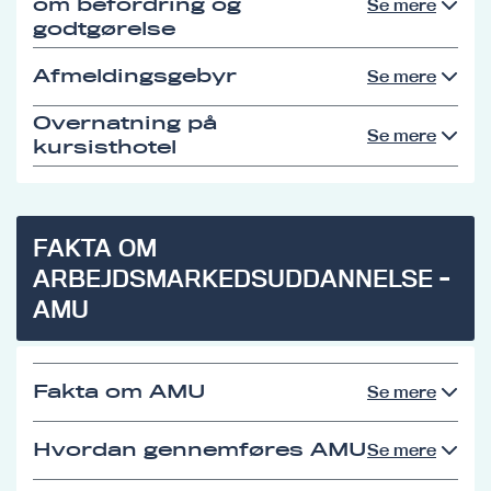
om befordring og
Se mere
godtgørelse
Afmeldingsgebyr
Se mere
Overnatning på
Se mere
kursisthotel
FAKTA OM
ARBEJDSMARKEDSUDDANNELSE -
AMU
Fakta om AMU
Se mere
Hvordan gennemføres AMU
Se mere