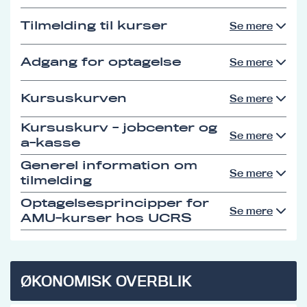
Tilmelding til kurser
Se mere
Adgang for optagelse
Se mere
Kursuskurven
Se mere
Kursuskurv - jobcenter og
Se mere
a-kasse
Generel information om
Se mere
tilmelding
Optagelsesprincipper for
Se mere
AMU-kurser hos UCRS
ØKONOMISK OVERBLIK