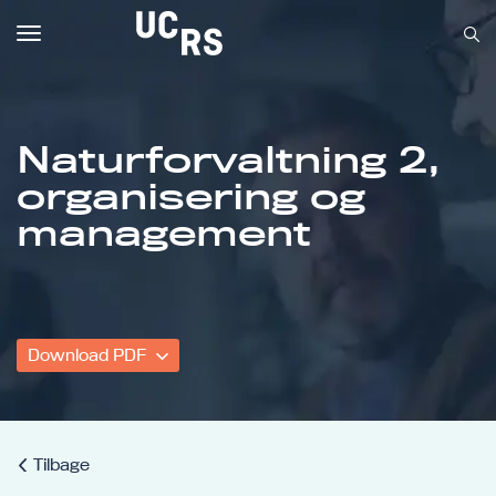
Toggle
navigation
Naturforvaltning 2,
organisering og
Om UCRS
management
Bliv faglært
Kursus
Download PDF
Tilbage