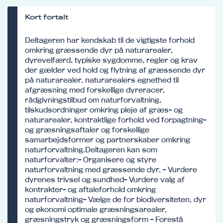
Kort fortalt
Deltageren har kendskab til de vigtigste forhold
omkring græssende dyr på naturarealer,
dyrevelfærd, typiske sygdomme, regler og krav
der gælder ved hold og flytning af græssende dyr
på naturarealer, naturarealers egnethed til
afgræsning med forskellige dyreracer,
rådgivningstilbud om naturforvaltning,
tilskudsordninger omkring pleje af græs- og
naturarealer, kontraktlige forhold ved forpagtning-
og græsningsaftaler og forskellige
samarbejdsformer og partnerskaber omkring
naturforvaltning.Deltageren kan som
naturforvalter:- Organisere og styre
naturforvaltning med græssende dyr, - Vurdere
dyrenes trivsel og sundhed- Vurdere valg af
kontrakter- og aftaleforhold omkring
naturforvaltning- Vælge de for biodiversiteten, dyr
og økonomi optimale græsningsarealer,
græsningstryk og græsningsform - Forestå