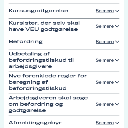
Kursusgodtgørelse
Se mere
Kursister, der selv skal
Se mere
have VEU godtgørelse
Befordring
Se mere
Udbetaling af
befordringstilskud til
Se mere
arbejdsgivere
Nye forenklede regler for
beregning af
Se mere
befordringstilskud
Arbejdsgiveren skal søge
om befordring og
Se mere
godtgørelse
Afmeldingsgebyr
Se mere