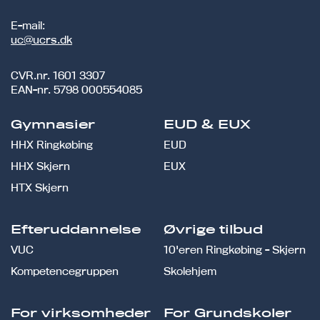
E-mail:
uc@ucrs.dk
CVR.nr.
1601 3307
EAN-nr.
5798 000554085
Gymnasier
EUD & EUX
HHX Ringkøbing
EUD
HHX Skjern
EUX
HTX Skjern
Efteruddannelse
Øvrige tilbud
VUC
10'eren Ringkøbing - Skjern
Kompetencegruppen
Skolehjem
For virksomheder
For Grundskoler