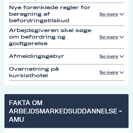
Nye forenklede regler for
beregning af
Se mere
befordringstilskud
Arbejdsgiveren skal søge
om befordring og
Se mere
godtgørelse
Afmeldingsgebyr
Se mere
Overnatning på
Se mere
kursisthotel
FAKTA OM
ARBEJDSMARKEDSUDDANNELSE -
AMU