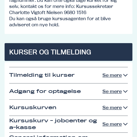
fagnummer. Du kan ofte også tage kurset for sig
selv, kontakt os for mere info: Kursussekretær
Charlotte Vigtoft Nielsen 9680 1516
Du kan også bruge kursusagenten for at blive
adviseret om nye hold.
KURSER OG TILMELDING
Tilmelding til kurser
Se mere
Adgang for optagelse
Se mere
Kursuskurven
Se mere
Kursuskurv - jobcenter og
Se mere
a-kasse