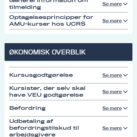
Generel information om
Se mere
tilmelding
Optagelsesprincipper for
Se mere
AMU-kurser hos UCRS
ØKONOMISK OVERBLIK
Kursusgodtgørelse
Se mere
Kursister, der selv skal
Se mere
have VEU godtgørelse
Befordring
Se mere
Udbetaling af
befordringstilskud til
Se mere
arbejdsgivere