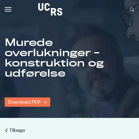
Toggle
navigation
Murede
overlukninger -
Om UCRS
konstruktion og
Bliv faglært
udførelse
Kursus
Download PDF
Tilbage