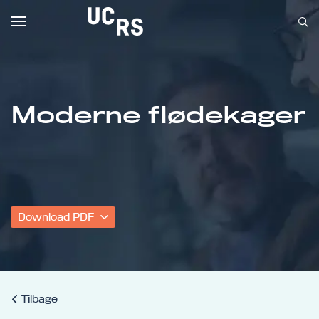
Toggle
navigation
Moderne flødekager
Om UCRS
Bliv faglært
Kursus
Download PDF
Tilbage