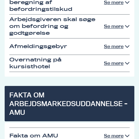
beregning af
Se mere
befordringstilskud
Arbejdsgiveren skal søge
om befordring og
Se mere
godtgørelse
Afmeldingsgebyr
Se mere
Overnatning på
Se mere
kursisthotel
FAKTA OM
ARBEJDSMARKEDSUDDANNELSE -
AMU
Fakta om AMU
Se mere