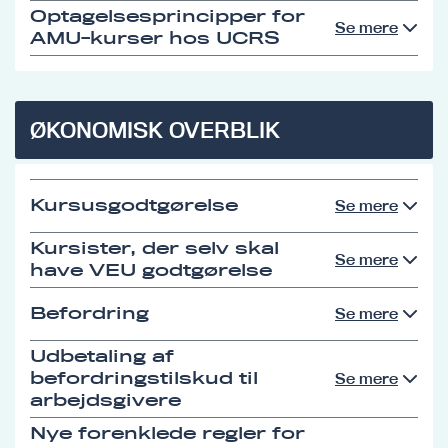
Optagelsesprincipper for
Se mere
AMU-kurser hos UCRS
ØKONOMISK OVERBLIK
Kursusgodtgørelse
Se mere
Kursister, der selv skal
Se mere
have VEU godtgørelse
Befordring
Se mere
Udbetaling af
befordringstilskud til
Se mere
arbejdsgivere
Nye forenklede regler for