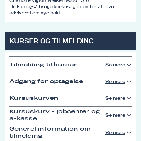
Charlotte Vigtoft Nielsen 9680 1516
Du kan også bruge kursusagenten for at blive
adviseret om nye hold.
KURSER OG TILMELDING
Tilmelding til kurser
Se mere
Adgang for optagelse
Se mere
Kursuskurven
Se mere
Kursuskurv - jobcenter og
Se mere
a-kasse
Generel information om
Se mere
tilmelding