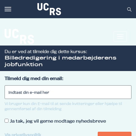
Toggle
navigation
Toggle
navigat
Du er ved at tilmelde dig dette kursus:
Om UCRS
Billedredigering i medarbejderens
jobfunktion
Bliv faglært
Kursus
Tilmeld dig med din email:
Vi bruger kun din E-mail til at sende kvitteringer eller hjælpe til
gennemførsel af din tilmelding
Ja tak, jeg vil gerne modtage nyhedsbreve
Vis privatlivspolitik