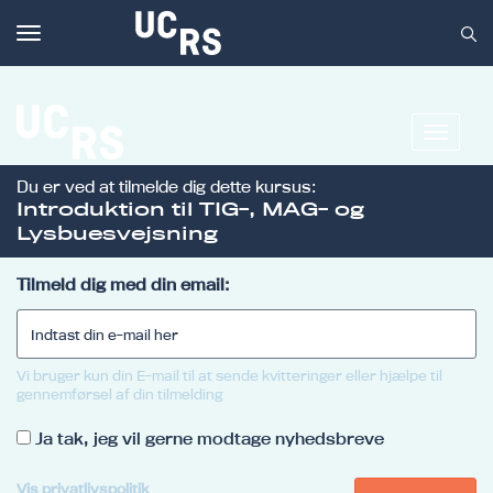
Toggle
navigation
Toggle
navigat
Du er ved at tilmelde dig dette kursus:
Om UCRS
Introduktion til TIG-, MAG- og
Lysbuesvejsning
Bliv faglært
Kursus
Tilmeld dig med din email:
Vi bruger kun din E-mail til at sende kvitteringer eller hjælpe til
gennemførsel af din tilmelding
Ja tak, jeg vil gerne modtage nyhedsbreve
Vis privatlivspolitik