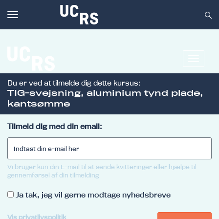
Toggle
navigation
Toggle
navigat
Du er ved at tilmelde dig dette kursus:
Om UCRS
TIG-svejsning, aluminium tynd plade,
kantsømme
Bliv faglært
Kursus
Tilmeld dig med din email:
Vi bruger kun din E-mail til at sende kvitteringer eller hjælpe til
gennemførsel af din tilmelding
Ja tak, jeg vil gerne modtage nyhedsbreve
Vis privatlivspolitik