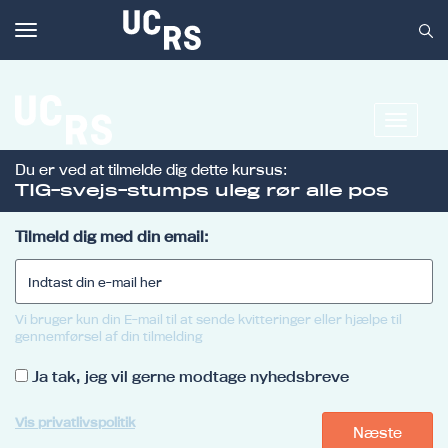
Toggle
navigation
Toggle
navigat
Du er ved at tilmelde dig dette kursus:
Om UCRS
TIG-svejs-stumps uleg rør alle pos
Bliv faglært
Tilmeld dig med din email:
Kursus
Vi bruger kun din E-mail til at sende kvitteringer eller hjælpe til
gennemførsel af din tilmelding
Ja tak, jeg vil gerne modtage nyhedsbreve
Vis privatlivspolitik