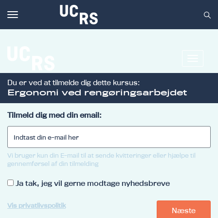
Toggle
navigation
Toggle
navigat
Du er ved at tilmelde dig dette kursus:
Om UCRS
Ergonomi ved rengøringsarbejdet
Bliv faglært
Tilmeld dig med din email:
Kursus
Vi bruger kun din E-mail til at sende kvitteringer eller hjælpe til
gennemførsel af din tilmelding
Ja tak, jeg vil gerne modtage nyhedsbreve
Vis privatlivspolitik