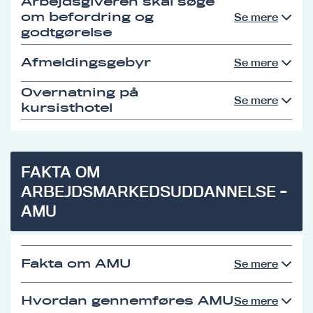
Arbejdsgiveren skal søge
om befordring og
Se mere
godtgørelse
Afmeldingsgebyr
Se mere
Overnatning på
Se mere
kursisthotel
FAKTA OM
ARBEJDSMARKEDSUDDANNELSE -
AMU
Fakta om AMU
Se mere
Hvordan gennemføres AMU
Se mere