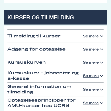
KURSER OG TILMELDING
Tilmelding til kurser
Se mere
Adgang for optagelse
Se mere
Kursuskurven
Se mere
Kursuskurv - jobcenter og
Se mere
a-kasse
Generel information om
Se mere
tilmelding
Optagelsesprincipper for
Se mere
AMU-kurser hos UCRS