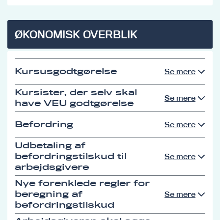
ØKONOMISK OVERBLIK
Kursusgodtgørelse
Se mere
Kursister, der selv skal
Se mere
have VEU godtgørelse
Befordring
Se mere
Udbetaling af
befordringstilskud til
Se mere
arbejdsgivere
Nye forenklede regler for
beregning af
Se mere
befordringstilskud