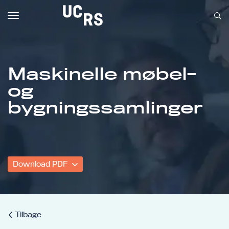
Toggle
navigation
Maskinelle møbel-
og
Om UCRS
bygningssamlinger
Bliv faglært
Kursus
Download PDF
Tilbage