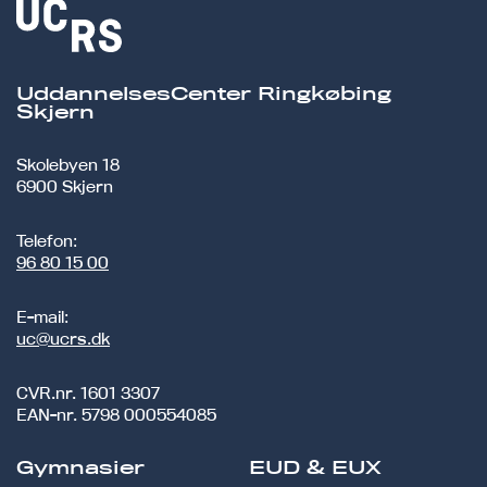
UddannelsesCenter Ringkøbing
Skjern
Skolebyen 18
6900 Skjern
Telefon:
96 80 15 00
E-mail:
uc@ucrs.dk
CVR.nr.
1601 3307
EAN-nr.
5798 000554085
Gymnasier
EUD & EUX