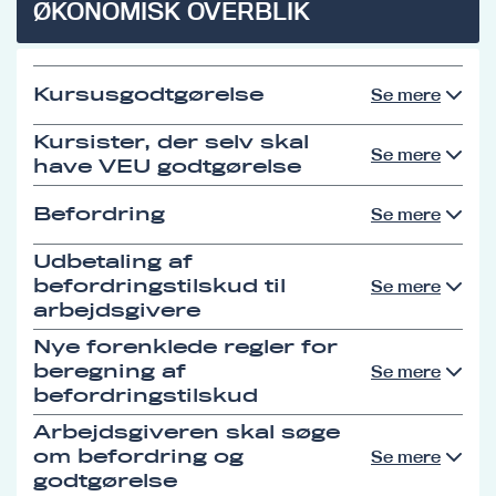
ØKONOMISK OVERBLIK
Kursusgodtgørelse
Se mere
Kursister, der selv skal
Se mere
have VEU godtgørelse
Befordring
Se mere
Udbetaling af
befordringstilskud til
Se mere
arbejdsgivere
Nye forenklede regler for
beregning af
Se mere
befordringstilskud
Arbejdsgiveren skal søge
om befordring og
Se mere
godtgørelse