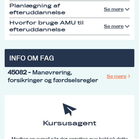
Planlægning af
Se mere
efteruddannelse
Hvorfor bruge AMU til
Se mere
efteruddannelse
INFO OM FAG
45082
- Manøvrering,
Se mere
forsikringer og færdselsregler
Kursusagent
Modtag en e-mail når der oprettes nye hold på dette