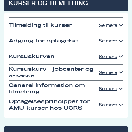
KURSER OG TILMELDING
Tilmelding til kurser
Se mere
Adgang for optagelse
Se mere
Kursuskurven
Se mere
Kursuskurv - jobcenter og
Se mere
a-kasse
Generel information om
Se mere
tilmelding
Optagelsesprincipper for
Se mere
AMU-kurser hos UCRS