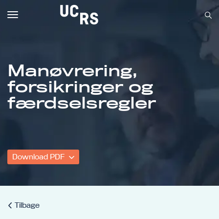
Toggle
navigation
Manøvrering,
forsikringer og
Om UCRS
færdselsregler
Bliv faglært
Kursus
Download PDF
Tilbage