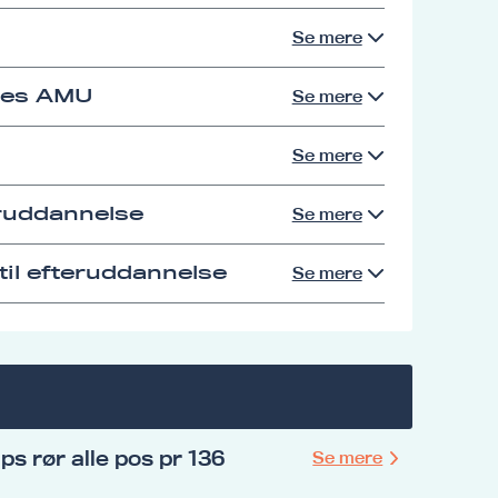
Se mere
res AMU
Se mere
Se mere
eruddannelse
Se mere
il efteruddannelse
Se mere
s rør alle pos pr 136
Se mere