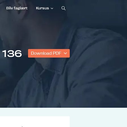
Bliv faglært
Kursus
 136
Download PDF