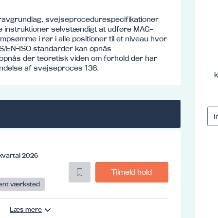
kravgrundlag, svejseprocedurespecifikationer
e instruktioner selvstændigt at udføre MAG-
psømme i rør i alle positioner til et niveau hvor
 DS/EN-ISO standarder kan opnås
 opnås der teoretisk viden om forhold der har
endelse af svejseproces 136.
k
kvartal 2026
Tilmeld hold
ent værksted
Læs mere