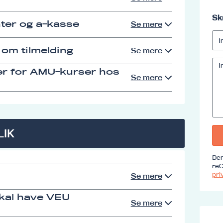
Sk
ter og a-kasse
Se mere
 om tilmelding
Se mere
er for AMU-kurser hos
Se mere
LIK
Den
reC
priv
Se mere
skal have VEU
Se mere