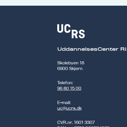
UddannelsesCenter Ri
Skolebyen 18
6900 Skjern
Telefon:
96 80 15 00
E-mail:
uc@ucrs.dk
CVR.nr.
1601 3307