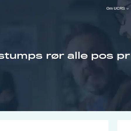
Om UCRS
tumps rør alle pos pr