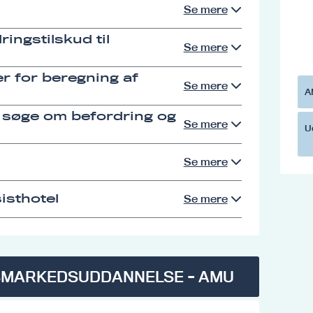
Se mere
ingstilskud til
Se mere
r for beregning af
Se mere
A
 søge om befordring og
Se mere
U
Se mere
isthotel
Se mere
SMARKEDSUDDANNELSE - AMU