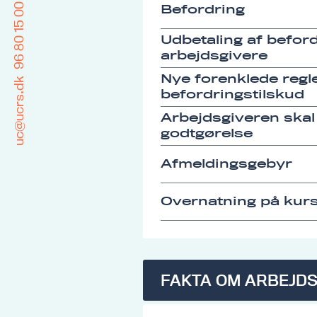
96 80 15 00
Befordring
Udbetaling af befordr
arbejdsgivere
Nye forenklede regle
uc@ucrs.dk
befordringstilskud
Arbejdsgiveren skal
godtgørelse
Afmeldingsgebyr
Overnatning på kurs
FAKTA OM ARBEJD