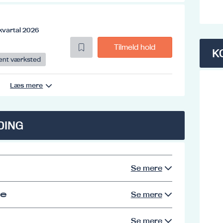
kvartal 2026
Tilmeld hold
K
ent værksted
Læs mere
DING
Se mere
se
Se mere
Se mere