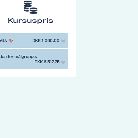
Kursuspris
MU:
DKK 1.090,00
den for målgruppe:
DKK 6.517,75