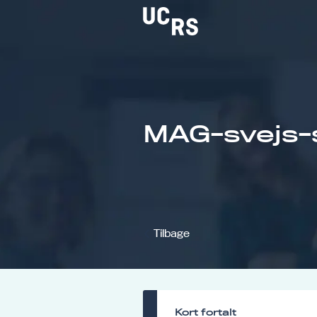
Om UCRS
MAG-svejs-s
Bliv faglært
Kursus
Tilbage
Kort fortalt