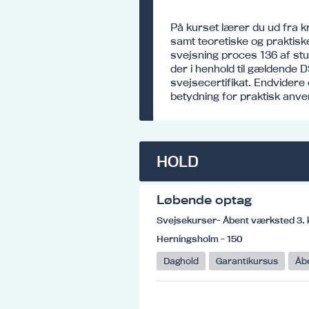
På kurset lærer du ud fra 
samt teoretiske og praktisk
svejsning proces 136 af stum
der i henhold til gældende
svejsecertifikat. Endvidere
betydning for praktisk anv
HOLD
Løbende optag
Svejsekurser- Åbent værksted 3. 
Herningsholm - 150
Daghold
Garantikursus
Åb