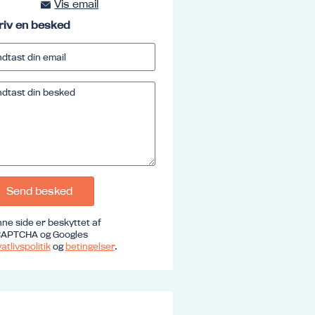
Vis email
kursus@ucrs.dk
riv en besked
Send besked
ne side er beskyttet af
APTCHA og Googles
atlivspolitik
og
betingelser
.