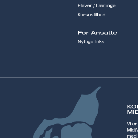
Elever / Lærlinge
Kursustilbud
For Ansatte
Nyttige links
KO
MI
Vi e
MidtV
med 