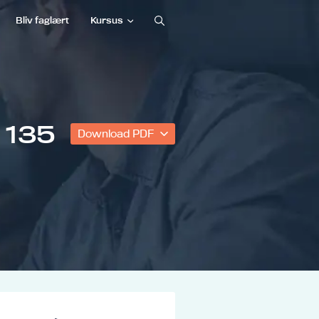
Bliv faglært
Kursus
 135
Download PDF