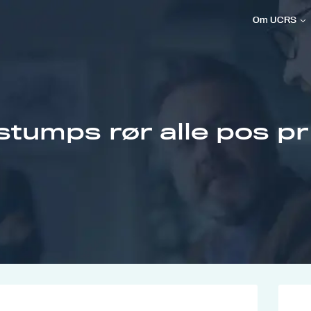
Om UCRS
tumps rør alle pos pr