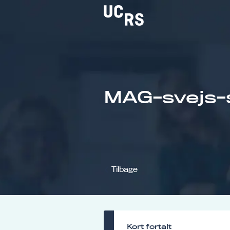
Om UCRS
MAG-svejs-s
Bliv faglært
Kursus
Tilbage
Kort fortalt