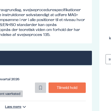
kravgrundlag, svejseprocedurespecifikationer
e instruktioner selvstændigt at udføre MAG-
psømme i rør i alle positioner til et niveau hvor
 DS/EN-ISO standarder kan opnås
 opnås der teoretisk viden om forhold der har
endelse af svejseproces 135.
k
kvartal 2026
Tilmeld hold
ent værksted
Læs mere