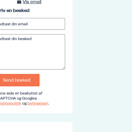
Vis email
kursus@ucrs.dk
riv en besked
Send besked
ne side er beskyttet af
APTCHA og Googles
atlivspolitik
og
betingelser
.