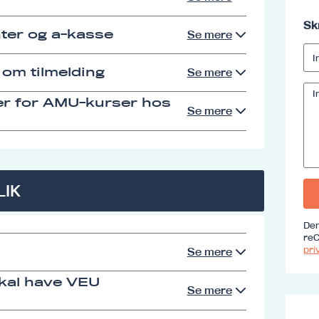
Sk
ter og a-kasse
Se mere
 om tilmelding
Se mere
er for AMU-kurser hos
Se mere
LIK
Den
reC
priv
Se mere
skal have VEU
Se mere