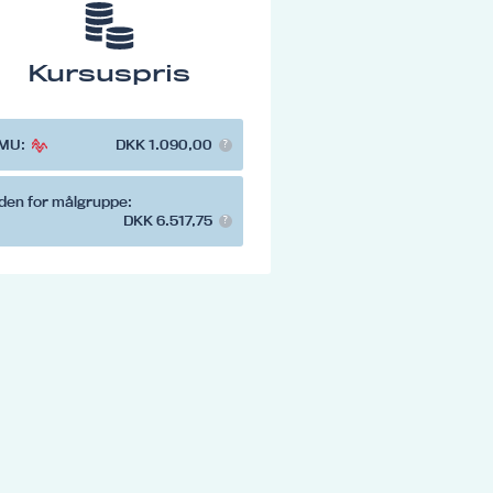
Kursuspris
MU:
DKK 1.090,00
den for målgruppe:
DKK 6.517,75