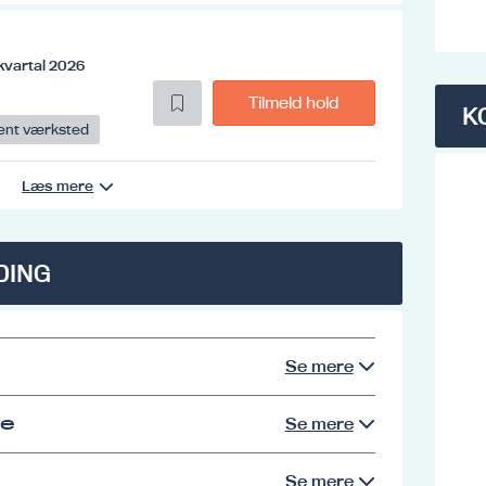
kvartal 2026
Tilmeld hold
K
ent værksted
Læs mere
DING
Se mere
se
Se mere
Se mere