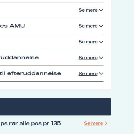
Se mere
res AMU
Se mere
Se mere
eruddannelse
Se mere
il efteruddannelse
Se mere
s rør alle pos pr 135
Se mere