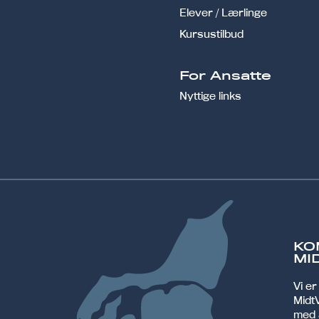
Elever / Lærlinge
Kursustilbud
For Ansatte
Nyttige links
KO
MI
Vi e
MidtV
med 