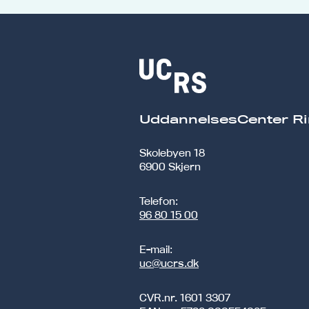
UddannelsesCenter Ri
Skolebyen 18
6900 Skjern
Telefon:
96 80 15 00
E-mail:
uc@ucrs.dk
CVR.nr.
1601 3307