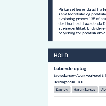
På kurset lærer du ud fra 
samt teoretiske og praktisk
svejsning proces 135 af stum
der i henhold til gældende
svejsecertifikat. Endvidere
betydning for praktisk anv
HOLD
Løbende optag
Svejsekurser- Åbent værksted 3. 
Herningsholm - 150
Daghold
Garantikursus
Åb