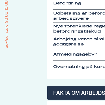
96 80 15 00
Befordring
Udbetaling af befordr
arbejdsgivere
Nye forenklede regle
uc@ucrs.dk
befordringstilskud
Arbejdsgiveren skal
godtgørelse
Afmeldingsgebyr
Overnatning på kurs
FAKTA OM ARBEJD