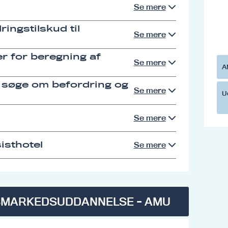
Se mere
ingstilskud til
Se mere
r for beregning af
Se mere
A
 søge om befordring og
Se mere
U
Se mere
isthotel
Se mere
SMARKEDSUDDANNELSE - AMU