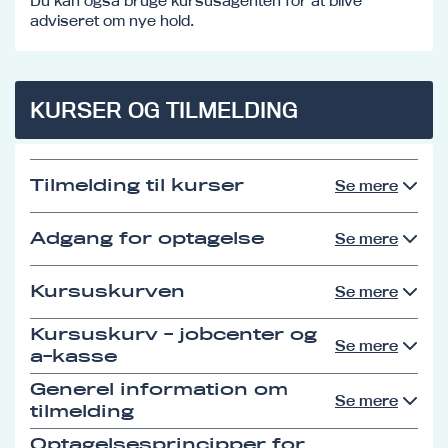
Du kan også bruge kursusagenten for at blive
adviseret om nye hold.
KURSER OG TILMELDING
Tilmelding til kurser
Se mere
Adgang for optagelse
Se mere
Kursuskurven
Se mere
Kursuskurv - jobcenter og
Se mere
a-kasse
Generel information om
Se mere
tilmelding
Optagelsesprincipper for