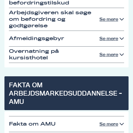
befordringstilskud
Arbejdsgiveren skal søge
om befordring og
Se mere
godtgørelse
Afmeldingsgebyr
Se mere
Overnatning på
Se mere
kursisthotel
FAKTA OM
ARBEJDSMARKEDSUDDANNELSE -
AMU
Fakta om AMU
Se mere