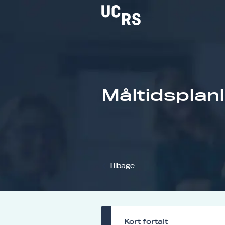
Om UCRS
Måltidsplan
Bliv faglært
Kursus
Tilbage
Kort fortalt