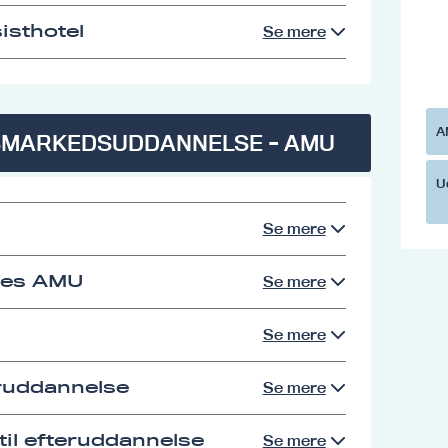
isthotel
Se mere
A
SMARKEDSUDDANNELSE - AMU
U
Se mere
res AMU
Se mere
Se mere
eruddannelse
Se mere
il efteruddannelse
Se mere