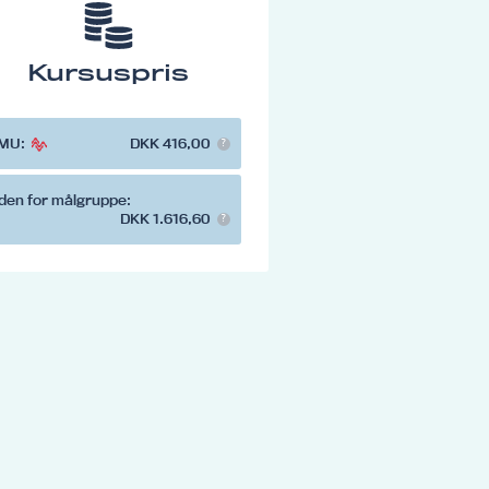
Kursuspris
MU:
DKK 416,00
den for målgruppe:
DKK 1.616,60