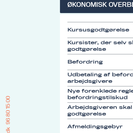
ØKONOMISK OVERB
Kursusgodtgørelse
Kursister, der selv 
godtgørelse
Befordring
Udbetaling af befordr
arbejdsgivere
Nye forenklede regle
befordringstilskud
96 80 15 00
Arbejdsgiveren skal
godtgørelse
Afmeldingsgebyr