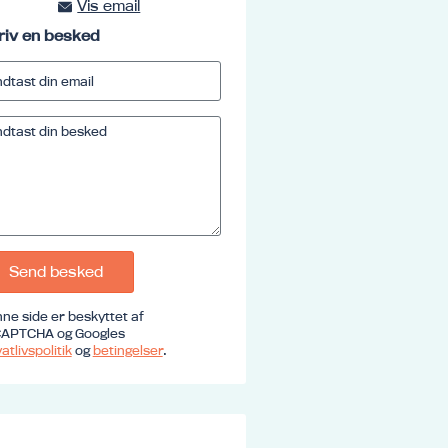
Vis email
kursus@ucrs.dk
riv en besked
Send besked
ne side er beskyttet af
APTCHA og Googles
atlivspolitik
og
betingelser
.