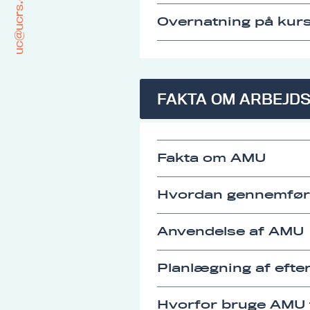
uc@ucrs.dk
Overnatning på kurs
FAKTA OM ARBEJD
Fakta om AMU
Hvordan gennemfø
Anvendelse af AMU
Planlægning af eft
Hvorfor bruge AMU t