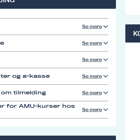
Se mere
K
se
Se mere
Se mere
ter og a-kasse
Se mere
 om tilmelding
Se mere
er for AMU-kurser hos
Se mere