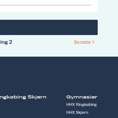
ing 2
Se mere
ngkøbing Skjern
Gymnasier
HHX Ringkøbing
HHX Skjern