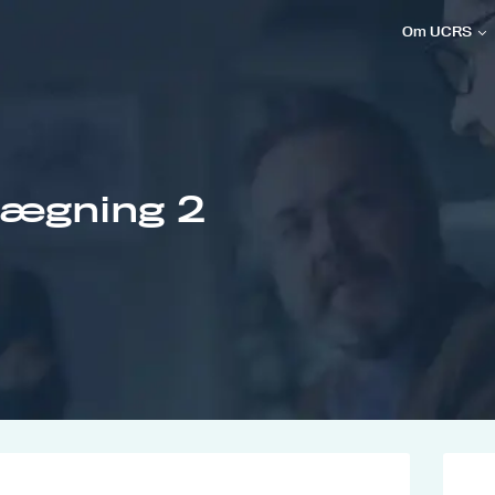
Om UCRS
lægning 2