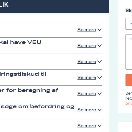
LIK
Sk
Se mere
skal have VEU
Se mere
Se mere
ingstilskud til
Se mere
r for beregning af
Se mere
Den
reC
priv
 søge om befordring og
Se mere
Se mere