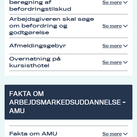
beregning af
Se mere
befordringstilskud
Arbejdsgiveren skal søge
om befordring og
Se mere
godtgørelse
Afmeldingsgebyr
Se mere
Overnatning på
Se mere
kursisthotel
FAKTA OM
ARBEJDSMARKEDSUDDANNELSE -
AMU
Fakta om AMU
Se mere