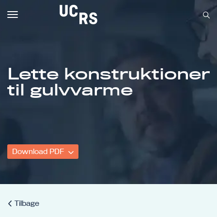
Toggle
navigation
Lette konstruktioner
Om UCRS
til gulvvarme
Bliv faglært
Kursus
Download PDF
Tilbage