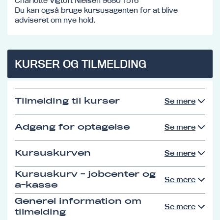
Charlotte Vigtoft Nielsen 9680 1516
Du kan også bruge kursusagenten for at blive
adviseret om nye hold.
KURSER OG TILMELDING
Tilmelding til kurser
Se mere
Adgang for optagelse
Se mere
Kursuskurven
Se mere
Kursuskurv - jobcenter og
Se mere
a-kasse
Generel information om
Se mere
tilmelding