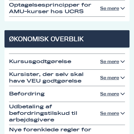
Optagelsesprincipper for
Se mere
AMU-kurser hos UCRS
ØKONOMISK OVERBLIK
Kursusgodtgørelse
Se mere
Kursister, der selv skal
Se mere
have VEU godtgørelse
Befordring
Se mere
Udbetaling af
befordringstilskud til
Se mere
arbejdsgivere
Nye forenklede regler for